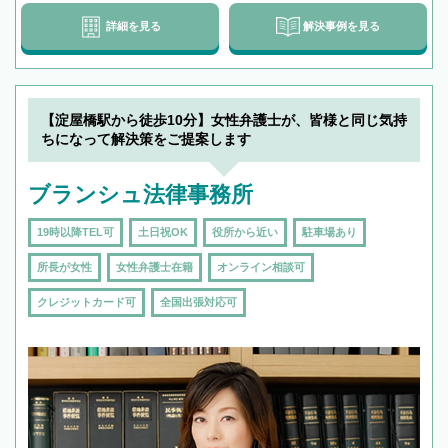
詳細を見る
解決事例を見る
【淀屋橋駅から徒歩10分】女性弁護士が、皆様と同じ気持
ちになって解決策をご提案します
ブランシュ法律事務所
19時以降TEL可
土日祝OK
役所から近い
駐車場あり
所長が女性
女性弁護士在籍
オンライン相談可
クレジットカード可
全国出張対応可