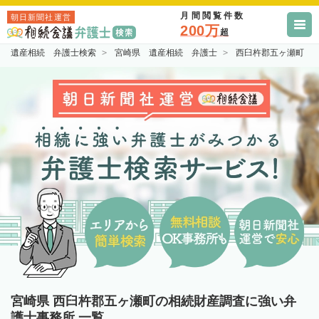
月間閲覧件数
朝日新聞社運営
200万
超
遺産相続 弁護士検索
宮崎県 遺産相続 弁護士
西臼杵郡五ヶ瀬町 
宮崎県 西臼杵郡五ヶ瀬町の相続財産調査に強い弁
護士事務所 一覧