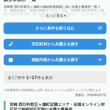
宮崎県 西臼杵郡五ヶ瀬町の相続財産調査に強い弁護士事務所一覧で
す。相続会議の「弁護士検索サービス」では、宮崎県 西臼杵郡五ヶ瀬
町の相続財産調査に強い弁護士事務所を一覧で見ることが出来ます。相
もっと見る
続のトラブルやお悩みを抱えている方は一度近隣の弁護士に相談してみ
ましょう。
さらに条件を絞り込む
市区町村から
弁護士を探す
相談内容から
弁護士を探す
17
1~17
全
件中
件を表示
各事務所の詳細情報とお問い合わせフォームは別ウィンドウで開きます
更新日：2026年8月7日
宮崎 西臼杵郡五ヶ瀬町近隣エリア・全国オンライン対
応可で相続対応可能な弁護士事務所