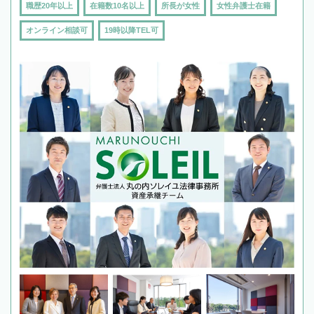
職歴20年以上
在籍数10名以上
所長が女性
女性弁護士在籍
オンライン相談可
19時以降TEL可