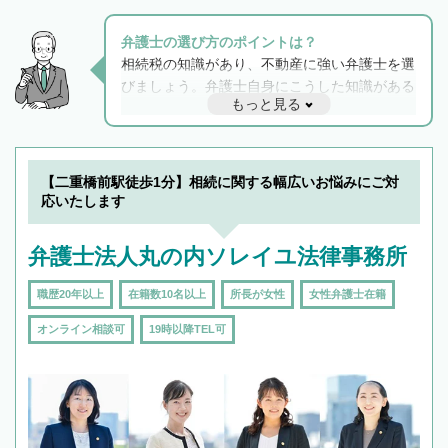
弁護士の選び方のポイントは？
相続税の知識があり、不動産に強い弁護士を選
びましょう。弁護士自身にこうした知識がある
もっと見る
と他士業との連携もスムーズに進み、トラブル
解決のみならず相続をトータルで任せることが
できます。また、相続は感情がからむ分野なの
でフィーリングも重要です。実際に電話や面談
【二重橋前駅徒歩1分】相続に関する幅広いお悩みにご対
で複数の弁護士と会話をしてウマが合う方に依
応いたします
頼をするのがおすすめです。
弁護士法人丸の内ソレイユ法律事務所
職歴20年以上
在籍数10名以上
所長が女性
女性弁護士在籍
オンライン相談可
19時以降TEL可