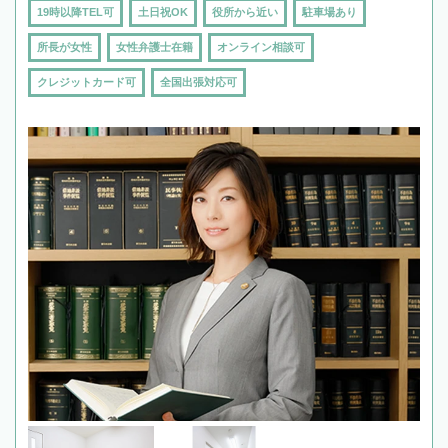
19時以降TEL可
土日祝OK
役所から近い
駐車場あり
所長が女性
女性弁護士在籍
オンライン相談可
クレジットカード可
全国出張対応可