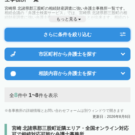
宮崎県 北諸県郡三股町の相続財産調査に強い弁護士事務所一覧です。
相続会議の「弁護士検索サービス」では、宮崎県 北諸県郡三股町の相
続財産調査に強い弁護士事務所を一覧で見ることが出来ます。相続のト
もっと見る
ラブルやお悩みを抱えている方は一度近隣の弁護士に相談してみましょ
う。
さらに条件を絞り込む
市区町村から
弁護士を探す
相談内容から
弁護士を探す
8
1~8
全
件中
件を表示
各事務所の詳細情報とお問い合わせフォームは別ウィンドウで開きます
更新日：2026年8月6日
宮崎 北諸県郡三股町近隣エリア・全国オンライン対応
可で相続対応可能な弁護士事務所