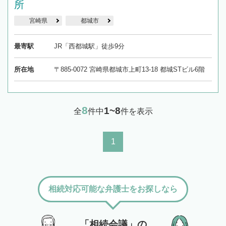
所
宮崎県
都城市
最寄駅
JR「西都城駅」徒歩9分
所在地
〒885-0072 宮崎県都城市上町13-18 都城STビル6階
8
1~8
全
件中
件を表示
1
相続対応可能な弁護士をお探しなら
「相続会議」の