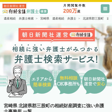
月間閲覧件数
朝日新聞社運営
200万
超
遺産相続 弁護士検索
宮崎県 遺産相続 弁護士
北諸県郡三股町 遺
宮崎県 北諸県郡三股町の相続財産調査に強い弁護
士事務所 一覧