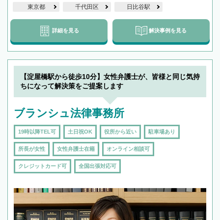
東京都
千代田区
日比谷駅
詳細を見る
解決事例を見る
【淀屋橋駅から徒歩10分】女性弁護士が、皆様と同じ気持
ちになって解決策をご提案します
ブランシュ法律事務所
19時以降TEL可
土日祝OK
役所から近い
駐車場あり
所長が女性
女性弁護士在籍
オンライン相談可
クレジットカード可
全国出張対応可