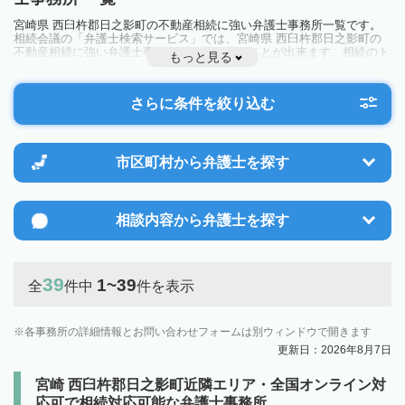
宮崎県 西臼杵郡日之影町の不動産相続に強い弁護士事務所一覧です。
相続会議の「弁護士検索サービス」では、宮崎県 西臼杵郡日之影町の
不動産相続に強い弁護士事務所を一覧で見ることが出来ます。相続のト
もっと見る
ラブルやお悩みを抱えている方は一度近隣の弁護士に相談してみましょ
う。
さらに条件を絞り込む
市区町村から
弁護士を探す
相談内容から
弁護士を探す
39
1~39
全
件中
件を表示
各事務所の詳細情報とお問い合わせフォームは別ウィンドウで開きます
更新日：2026年8月7日
宮崎 西臼杵郡日之影町近隣エリア・全国オンライン対
応可で相続対応可能な弁護士事務所