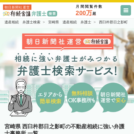
月間閲覧件数
朝日新聞社運営
200万
超
遺産相続 弁護士検索
宮崎県 遺産相続 弁護士
西臼杵郡日之影町 
宮崎県 西臼杵郡日之影町の不動産相続に強い弁護
士事務所 一覧