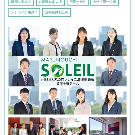
職歴20年以上
在籍数10名以上
所長が女性
女性弁護士在籍
オンライン相談可
19時以降TEL可