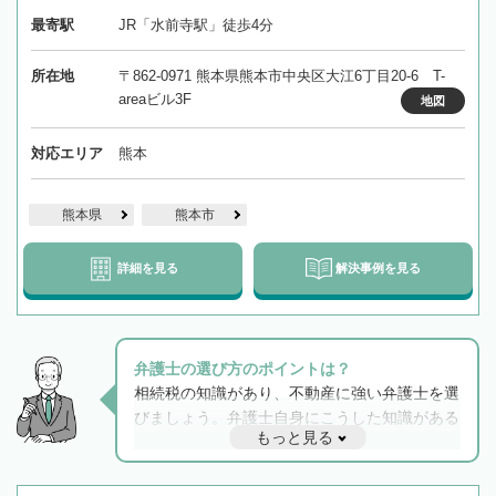
最寄駅
JR「水前寺駅」徒歩4分
所在地
〒862-0971 熊本県熊本市中央区大江6丁目20‐6 T-
areaビル3F
地図
対応エリア
熊本
熊本県
熊本市
詳細を見る
解決事例を見る
弁護士の選び方のポイントは？
相続税の知識があり、不動産に強い弁護士を選
びましょう。弁護士自身にこうした知識がある
もっと見る
と他士業との連携もスムーズに進み、トラブル
解決のみならず相続をトータルで任せることが
できます。また、相続は感情がからむ分野なの