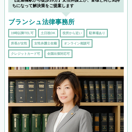
で複数の弁護士と会話をしてウマが合う方に依
ちになって解決策をご提案します
頼をするのがおすすめです。
ブランシュ法律事務所
19時以降TEL可
土日祝OK
役所から近い
駐車場あり
所長が女性
女性弁護士在籍
オンライン相談可
クレジットカード可
全国出張対応可