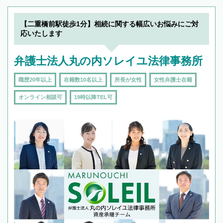
【二重橋前駅徒歩1分】相続に関する幅広いお悩みにご対
応いたします
弁護士法人丸の内ソレイユ法律事務所
職歴20年以上
在籍数10名以上
所長が女性
女性弁護士在籍
オンライン相談可
19時以降TEL可