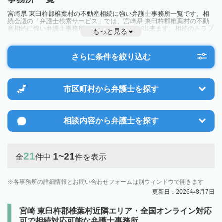
宮崎県 東臼杵郡椎葉村の不動産相続に強い弁護士事務所一覧です。相
続会議の「弁護士検索サービス」では、宮崎県 東臼杵郡椎葉村の不動
産相続に強い弁護士事務所を一覧で見ることが出来ます。相続のトラブ
もっと見る
ルやお悩みを抱えている方は一度近隣の弁護士に相談してみましょう。
さらに条件を絞り込む
市区町村から
弁護士を探す
相談内容から
弁護士を探す
21
1~21
全
件中
件を表示
各事務所の詳細情報とお問い合わせフォームは別ウィンドウで開きます
更新日：2026年8月7日
宮崎 東臼杵郡椎葉村近隣エリア・全国オンライン対応
可で相続対応可能な弁護士事務所