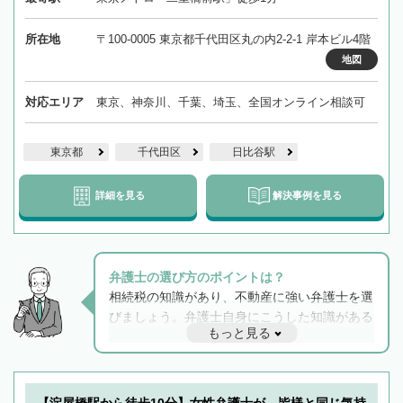
所在地
〒100-0005 東京都千代田区丸の内2-2-1 岸本ビル4階
地図
対応エリア
東京、神奈川、千葉、埼玉、全国オンライン相談可
東京都
千代田区
日比谷駅
詳細を見る
解決事例を見る
弁護士の選び方のポイントは？
相続税の知識があり、不動産に強い弁護士を選
びましょう。弁護士自身にこうした知識がある
もっと見る
と他士業との連携もスムーズに進み、トラブル
解決のみならず相続をトータルで任せることが
できます。また、相続は感情がからむ分野なの
でフィーリングも重要です。実際に電話や面談
【淀屋橋駅から徒歩10分】女性弁護士が、皆様と同じ気持