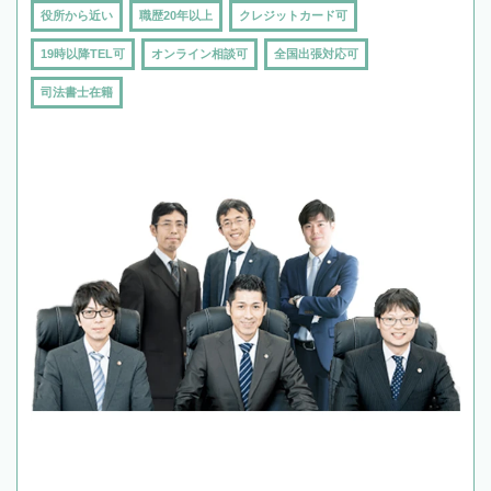
役所から近い
職歴20年以上
クレジットカード可
19時以降TEL可
オンライン相談可
全国出張対応可
司法書士在籍