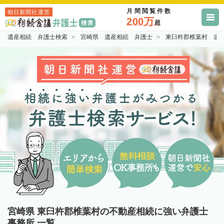
月間閲覧件数
朝日新聞社運営
200万
超
遺産相続 弁護士検索
宮崎県 遺産相続 弁護士
東臼杵郡椎葉村 遺
宮崎県 東臼杵郡椎葉村の不動産相続に強い弁護士
事務所 一覧