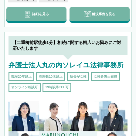
詳細を見る
解決事例を見る
【二重橋前駅徒歩1分】相続に関する幅広いお悩みにご対
応いたします
弁護士法人丸の内ソレイユ法律事務所
職歴20年以上
在籍数10名以上
所長が女性
女性弁護士在籍
オンライン相談可
19時以降TEL可