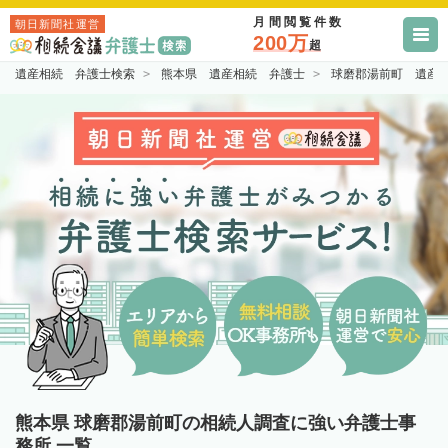
月間閲覧件数
朝日新聞社運営
200万
超
遺産相続 弁護士検索
熊本県 遺産相続 弁護士
球磨郡湯前町 遺産
熊本県 球磨郡湯前町の相続人調査に強い弁護士事
務所 一覧