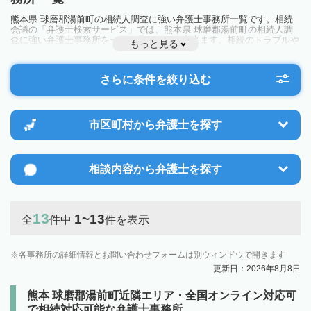
熊本県 球磨郡湯前町の相続人調査に強い弁護士事務所一覧です。相続
会議の「弁護士検索サービス」では、熊本県 球磨郡湯前町の相続人調
査に強い弁護士事務所を一覧で見ることが出来ます。相続のトラブルや
もっと見る
お悩みを抱えている方は一度近隣の弁護士に相談してみましょう。
さらに条件を絞り込む
市区町村から
弁護士を探す
相談内容から
弁護士を探す
13
1~13
全
件中
件を表示
各事務所の詳細情報とお問い合わせフォームは別ウィンドウで開きます
更新日：2026年8月8日
熊本 球磨郡湯前町近隣エリア・全国オンライン対応可
で相続対応可能な弁護士事務所