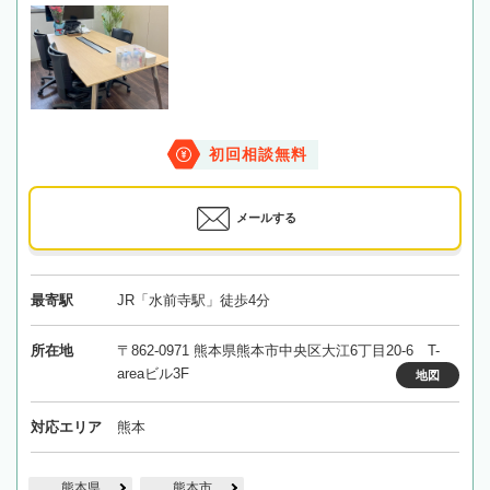
初回相談無料
メールする
最寄駅
JR「水前寺駅」徒歩4分
所在地
〒862-0971 熊本県熊本市中央区大江6丁目20‐6 T-
areaビル3F
地図
対応エリア
熊本
熊本県
熊本市