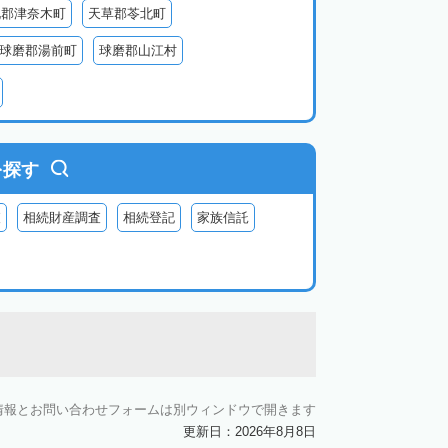
北郡津奈木町
天草郡苓北町
球磨郡湯前町
球磨郡山江村
阿蘇郡西原村
阿蘇郡小国町
阿蘇郡高森町
を探す
査
相続財産調査
相続登記
家族信託
情報とお問い合わせフォームは別ウィンドウで開きます
更新日：2026年8月8日