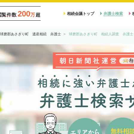
200
相続会議トップ
弁護士検索
閲覧件数
万
超
球磨郡あさぎり町 遺産相続 弁護士
球磨郡あさぎり町 相続人調査 弁護士