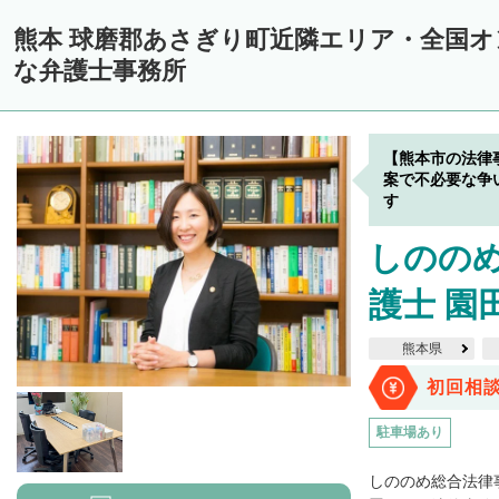
熊本 球磨郡あさぎり町近隣エリア・全国
な弁護士事務所
【熊本市の法律
案で不必要な争
す
しのの
護士 園
熊本県
初回相
駐車場あり
しののめ総合法律