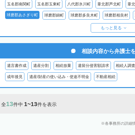
玉名郡南関町
玉名郡玉東町
八代郡氷川町
葦北郡芦北町
葦
球磨郡あさぎり町
球磨郡錦町
球磨郡多良木町
球磨郡相良村
球磨郡球磨村
球磨郡水上村
球磨郡五木村
阿蘇郡南阿蘇村
もっと見る
阿蘇郡南小国町
阿蘇郡産山村
相談内容から
弁護士
遺言書作成
遺産分割
相続放棄
遺留分侵害額請求
相続人調
成年後見
遺産/財産の使い込み・使途不明金
不動産相続
13
1~13
全
件中
件を表示
各事務所の詳細