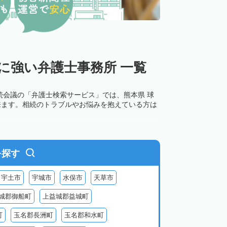
に強い弁護士事務所 一覧
続会議の「弁護士検索サービス」では、熊本県 球
来ます。相続のトラブルやお悩みを抱えている方は
を探す
宇土市
宇城市
水俣市
天草市
城郡御船町
上益城郡益城町
町
玉名郡長洲町
玉名郡和水町