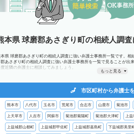
熊本県 球磨郡あさぎり町の相続人調査
熊本県 球磨郡あさぎり町の相続人調査に強い弁護士事務所一覧です。相
磨郡あさぎり町の相続人調査に強い弁護士事務所を一覧で見ることが出
一度近隣の弁護士に相談してみましょう。
もっと見る
市区町村から
弁護士
熊本市
八代市
玉名市
荒尾市
合志市
山鹿市
菊池市
上天草市
人吉市
阿蘇市
菊池郡菊陽町
菊池郡大津町
上益
上益城郡山都町
上益城郡甲佐町
上益城郡嘉島町
下益城郡美里