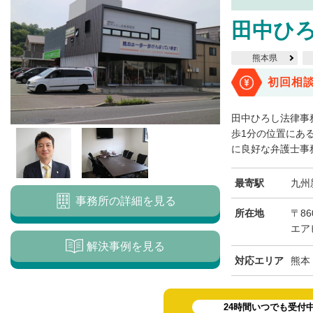
田中ひ
熊本県
初回相
田中ひろし法律事
歩1分の位置にあ
に良好な弁護士事務
最寄駅
九州
事務所の詳細を見る
所在地
〒86
エア
解決事例を見る
対応エリア
熊本
24時間いつでも受付