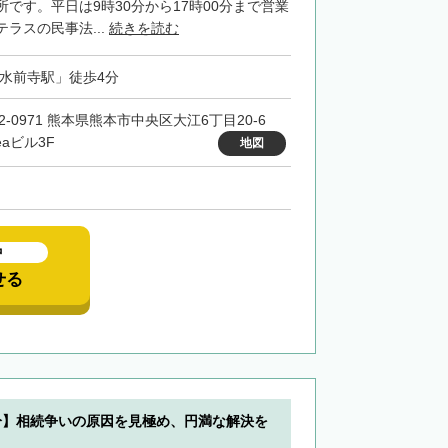
です。平日は9時30分から17時00分まで営業
ラスの民事法...
続きを読む
「水前寺駅」徒歩4分
62-0971 熊本県熊本市中央区大江6丁目20‐6
reaビル3F
地図
中
せる
分】相続争いの原因を見極め、円満な解決を