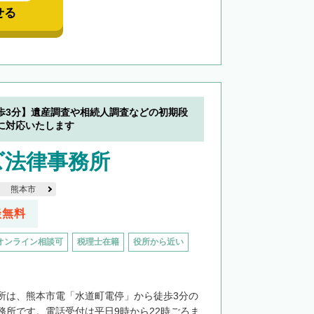
せる
歩3分】遺産調査や相続人調査などの初期段
に対応いたします
ズ法律事務所
熊本市
談無料
オンライン相談可
税理士在籍
役所から近い
所は、熊本市電「水道町電停」から徒歩3分の
務所です。電話受付は平日9時から22時ごろま