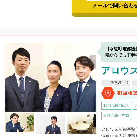
メールで問い合わ
【水道町電停徒
階からでも丁寧
アロウ
熊本県
初回相
19時以降TEL可
女性弁護士在籍
アロウズ法律事務
位置にある法律事