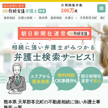
月間閲覧件数
朝日新聞社運営
200万
超
遺産相続 弁護士検索
熊本県 遺産相続 弁護士
天草郡苓北町 遺産
熊本県 天草郡苓北町の不動産相続に強い弁護士事
務所 一覧