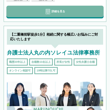
詳細を見る
【二重橋前駅徒歩1分】相続に関する幅広いお悩みにご対
応いたします
弁護士法人丸の内ソレイユ法律事務所
職歴20年以上
在籍数10名以上
所長が女性
女性弁護士在籍
オンライン相談可
19時以降TEL可