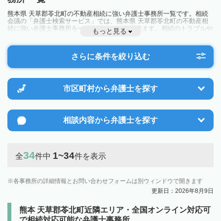
熊本県 天草郡苓北町の不動産相続に強い弁護士事務所一覧です。相続
会議の「弁護士検索サービス」では、熊本県 天草郡苓北町の不動産相
続に強い弁護士事務所を一覧で見ることが出来ます。相続のトラブルや
もっと見る
お悩みを抱えている方は一度近隣の弁護士に相談してみましょう。
さらに条件を絞り込む
市区町村から
弁護士を探す
相談内容から
弁護士を探す
34
1~34
全
件中
件を表示
各事務所の詳細情報とお問い合わせフォームは別ウィンドウで開きます
更新日：2026年8月9日
熊本 天草郡苓北町近隣エリア・全国オンライン対応可
で相続対応可能な弁護士事務所