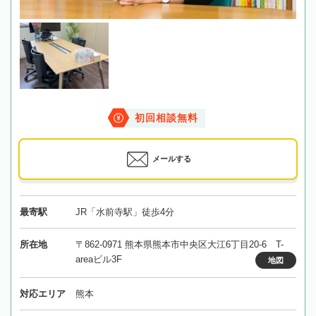
初回相談無料
メールする
最寄駅
JR「水前寺駅」徒歩4分
所在地
〒862-0971 熊本県熊本市中央区大江6丁目20‐6 T-
areaビル3F
地図
対応エリア
熊本