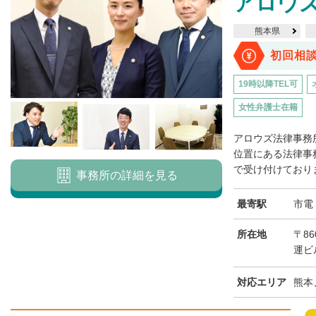
アロウ
熊本県
初回相
19時以降TEL可
女性弁護士在籍
アロウズ法律事務
位置にある法律事
で受け付けておりま
事務所の詳細を見る
最寄駅
市電
所在地
〒8
運ビ
対応エリア
熊本