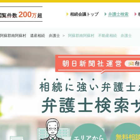
200
相続会議トップ
弁護士検索
閲覧件数
万
超
阿蘇郡南阿蘇村 遺産相続 弁護士
阿蘇郡南阿蘇村 不動産相続 弁護士