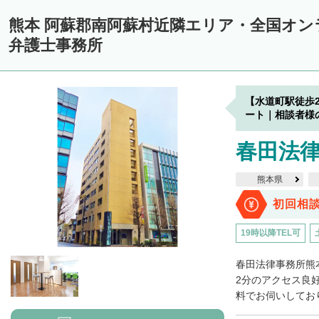
熊本 阿蘇郡南阿蘇村近隣エリア・全国オ
弁護士事務所
【水道町駅徒歩
ート｜相談者様
春田法律
熊本県
初回相
19時以降TEL可
春田法律事務所熊
2分のアクセス良
料でお伺いしており