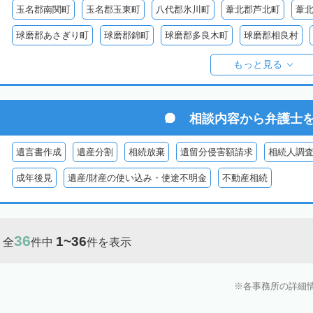
玉名郡南関町
玉名郡玉東町
八代郡氷川町
葦北郡芦北町
葦
球磨郡あさぎり町
球磨郡錦町
球磨郡多良木町
球磨郡相良村
阿蘇郡南阿蘇村
球磨郡球磨村
球磨郡水上村
球磨郡五木村
阿
もっと見る
阿蘇郡南小国町
阿蘇郡産山村
相談内容から
弁護士
遺言書作成
遺産分割
相続放棄
遺留分侵害額請求
相続人調
成年後見
遺産/財産の使い込み・使途不明金
不動産相続
36
1~36
全
件中
件を表示
各事務所の詳細