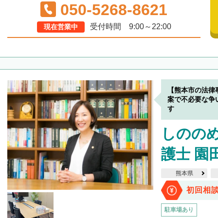
050-5268-8621
受付時間 9:00～22:00
現在営業中
【熊本市の法律
案で不必要な争
す
しのの
護士 園
熊本県
初回相
駐車場あり