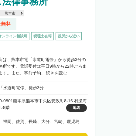
ズ法律事務所
熊本市
談無料
オンライン相談可
税理士在籍
役所から近い
所は、熊本市電「水道町電停」から徒歩3分の
務所です。電話受付は平日9時から22時ごろま
す。また、事前予約...
続きを読む
「水道町電停」徒歩3分
60-0801熊本県熊本市中央区安政町8-16 村瀬海
ル8階
地図
、福岡、佐賀、長崎、大分、宮崎、鹿児島