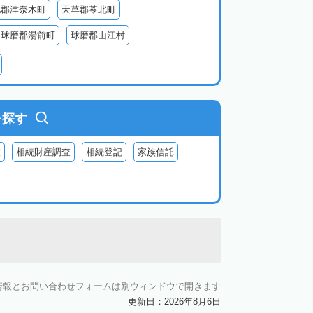
北郡津奈木町
天草郡苓北町
球磨郡湯前町
球磨郡山江村
蘇郡西原村
阿蘇郡小国町
阿蘇郡高森町
を探す
査
相続財産調査
相続登記
家族信託
情報とお問い合わせフォームは別ウィンドウで開きます
更新日：2026年8月6日