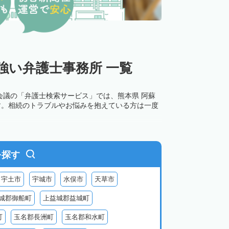
強い弁護士事務所 一覧
会議の「弁護士検索サービス」では、熊本県 阿蘇
す。相続のトラブルやお悩みを抱えている方は一度
を探す
宇土市
宇城市
水俣市
天草市
城郡御船町
上益城郡益城町
町
玉名郡長洲町
玉名郡和水町