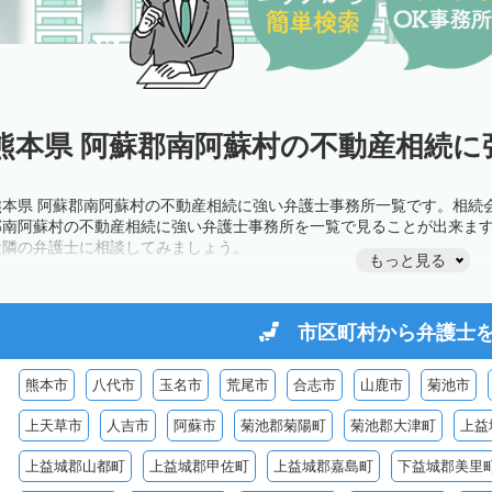
熊本県 阿蘇郡南阿蘇村の不動産相続に
熊本県 阿蘇郡南阿蘇村の不動産相続に強い弁護士事務所一覧です。相続
郡南阿蘇村の不動産相続に強い弁護士事務所を一覧で見ることが出来ま
近隣の弁護士に相談してみましょう。
もっと見る
市区町村から
弁護士
熊本市
八代市
玉名市
荒尾市
合志市
山鹿市
菊池市
上天草市
人吉市
阿蘇市
菊池郡菊陽町
菊池郡大津町
上益
上益城郡山都町
上益城郡甲佐町
上益城郡嘉島町
下益城郡美里