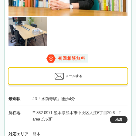
初回相談無料
メールする
最寄駅
JR「水前寺駅」徒歩4分
所在地
〒862-0971 熊本県熊本市中央区大江6丁目20‐6 T-
areaビル3F
地図
対応エリア
熊本