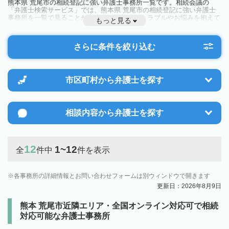
熊本県 荒尾市の相続登記に強い弁護士事務所一覧です。相続会議の
「弁護士検索サービス」では、熊本県 荒尾市の相続登記に強い弁護士
事務所を一覧で見ることが出来ます。相続のトラブルやお悩みを抱えて
もっと見る
いる方は一度近隣の弁護士に相談してみましょう。
さらに条件を絞り込む
市区町村から
弁護士を探す
相談内容から
弁護士を探す
12
1~12
全
件中
件を表示
各事務所の詳細情報とお問い合わせフォームは別ウィンドウで開きます
更新日：2026年8月9日
熊本 荒尾市近隣エリア・全国オンライン対応可で相続
対応可能な弁護士事務所