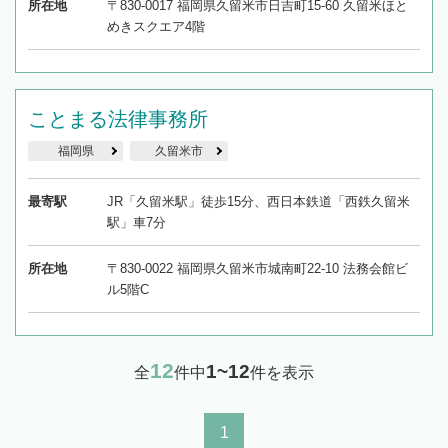
所在地
〒830-0017 福岡県久留米市日吉町15-60 久留米ほと
めきスクエア4階
ことまる法律事務所
福岡県
久留米市
最寄駅
JR「久留米駅」徒歩15分、西日本鉄道「西鉄久留米
駅」車7分
所在地
〒830-0022 福岡県久留米市城南町22-10 法務会館ビ
ル5階C
12
1~12
全
件中
件を表示
1