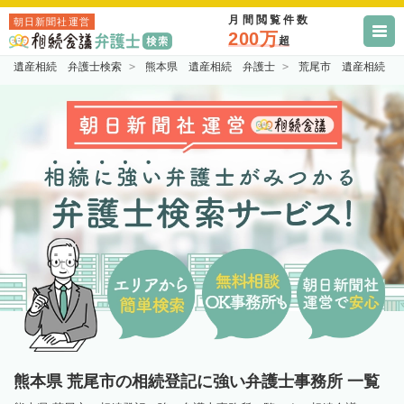
月間閲覧件数
朝日新聞社運営
200万
超
遺産相続 弁護士検索
熊本県 遺産相続 弁護士
荒尾市 遺産相続 
熊本県 荒尾市の相続登記に強い弁護士事務所 一覧