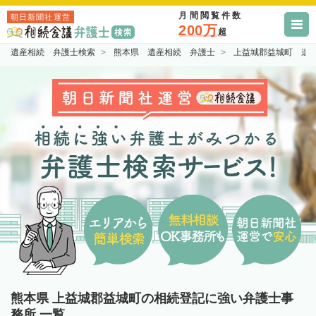
月間閲覧件数
朝日新聞社運営
200万
超
遺産相続 弁護士検索
熊本県 遺産相続 弁護士
上益城郡益城町 遺
熊本県 上益城郡益城町の相続登記に強い弁護士事
務所 一覧