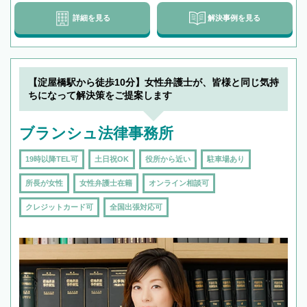
詳細を見る
解決事例を見る
【淀屋橋駅から徒歩10分】女性弁護士が、皆様と同じ気持
ちになって解決策をご提案します
ブランシュ法律事務所
19時以降TEL可
土日祝OK
役所から近い
駐車場あり
所長が女性
女性弁護士在籍
オンライン相談可
クレジットカード可
全国出張対応可