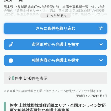
熊本県 上益城郡益城町の相続登記に強い弁護士事務所一覧です。相続
会議の「弁護士検索サービス」では、熊本県 上益城郡益城町の相続登
記に強い弁護士事務所を一覧で見ることが出来ます。相続のトラブルや
もっと見る
お悩みを抱えている方は一度近隣の弁護士に相談してみましょう。
さらに条件を絞り込む
市区町村から
弁護士を探す
相談内容から
弁護士を探す
8
1~8
全
件中
件を表示
各事務所の詳細情報とお問い合わせフォームは別ウィンドウで開きます
更新日：2026年8月7日
熊本 上益城郡益城町近隣エリア・全国オンライン対応
可で相続対応可能な弁護士事務所