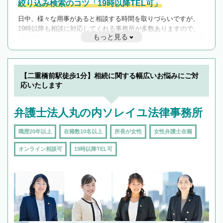
絞り込み検索のコツ「19時以降TEL可」
日中、様々な用事があると相談する時間を取りづらいですが、
19時以降も相談に対応してくれる事務所が多数ありますので、
もっと見る
遅い時間の相談が増えそうな場合はそのような事務所に絞り込
んで検索してみましょう。
19時以降TEL可の条件
を加えて再検索
【二重橋前駅徒歩1分】相続に関する幅広いお悩みにご対
応いたします
弁護士法人丸の内ソレイユ法律事務所
職歴20年以上
在籍数10名以上
所長が女性
女性弁護士在籍
オンライン相談可
19時以降TEL可