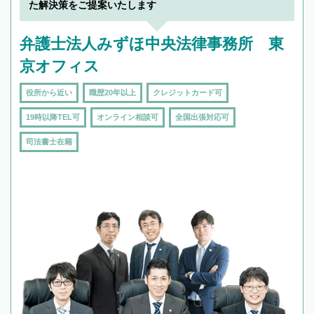
た解決策をご提案いたします
弁護士法人みずほ中央法律事務所 東
京オフィス
役所から近い
職歴20年以上
クレジットカード可
19時以降TEL可
オンライン相談可
全国出張対応可
司法書士在籍