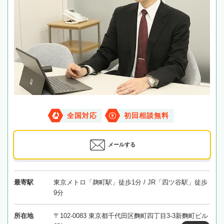
全国対応
初回相談無料
メールする
最寄駅
東京メトロ「麹町駅」徒歩1分 / JR「四ツ谷駅」徒歩
9分
所在地
〒102-0083 東京都千代田区麴町四丁目3-3新麴町ビル