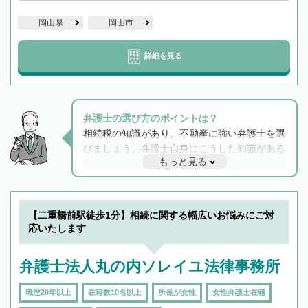
岡山県
岡山市
詳細を見る
弁護士の選び方のポイントは？
相続税の知識があり、不動産に強い弁護士を選
びましょう。弁護士自身にこうした知識がある
もっと見る
と他士業との連携もスムーズに進み、トラブル
解決のみならず相続をトータルで任せることが
できます。また、相続は感情がからむ分野なの
でフィーリングも重要です。実際に電話や面談
【二重橋前駅徒歩1分】相続に関する幅広いお悩みにご対
で複数の弁護士と会話をしてウマが合う方に依
応いたします
頼をするのがおすすめです。
弁護士法人丸の内ソレイユ法律事務所
職歴20年以上
在籍数10名以上
所長が女性
女性弁護士在籍