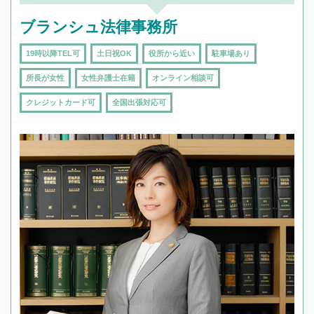
ブランシュ法律事務所
19時以降TEL可
土日祝OK
役所から近い
駐車場あり
所長が女性
女性弁護士在籍
オンライン相談可
クレジットカード可
全国出張対応可