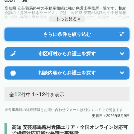
高知県 安芸郡馬路村の不動産相続に強い弁護士事務所一覧です。相続
会議の「弁護士検索サービス」では、高知県 安芸郡馬路村の不動産相
続に強い弁護士事務所を一覧で見ることが出来ます。相続のトラブルや
もっと見る
お悩みを抱えている方は一度近隣の弁護士に相談してみましょう。
さらに条件を絞り込む
市区町村から
弁護士を探す
相談内容から
弁護士を探す
12
1~12
全
件中
件を表示
各事務所の詳細情報とお問い合わせフォームは別ウィンドウで開きます
更新日：2026年8月9日
高知 安芸郡馬路村近隣エリア・全国オンライン対応可
で相続対応可能な弁護士事務所