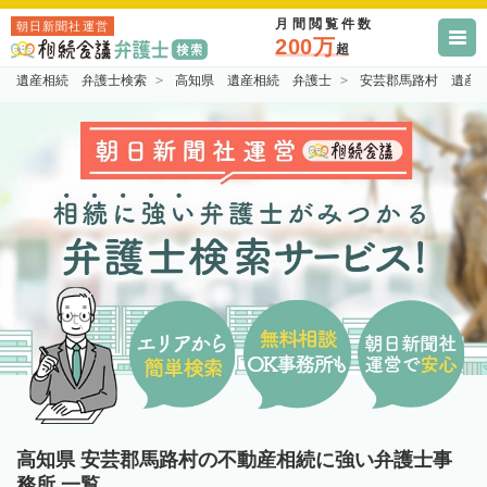
月間閲覧件数
朝日新聞社運営
200万
超
遺産相続 弁護士検索
高知県 遺産相続 弁護士
安芸郡馬路村 遺産
高知県 安芸郡馬路村の不動産相続に強い弁護士事
務所 一覧