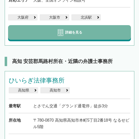
対応エリア
大阪、全国オンライン相談可
大阪府
大阪市
北浜駅
詳細を見る
高知 安芸郡馬路村所在・近隣の弁護士事務所
ひいらぎ法律事務所
高知県
高知市
最寄駅
とさでん交通「グランド通電停」徒歩3分
所在地
〒780-0870 高知県高知市本町5丁目2番18号 なるせビ
ル5階