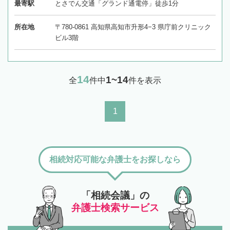
最寄駅
とさでん交通「グランド通電停」徒歩1分
所在地
〒780-0861 高知県高知市升形4−3 県庁前クリニック
ビル3階
14
1~14
全
件中
件を表示
1
相続対応可能な弁護士をお探しなら
「相続会議」の
弁護士検索サービス