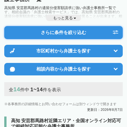
高知県 安芸郡馬路村の遺留分侵害額請求に強い弁護士事務所一覧で
す。相続会議の「弁護士検索サービス」では、高知県 安芸郡馬路村の
遺留分侵害額請求に強い弁護士事務所を一覧で見ることが出来ます。相
もっと見る
続のトラブルやお悩みを抱えている方は一度近隣の弁護士に相談してみ
ましょう。
さらに条件を絞り込む
市区町村から
弁護士を探す
相談内容から
弁護士を探す
14
1~14
全
件中
件を表示
各事務所の詳細情報とお問い合わせフォームは別ウィンドウで開きます
更新日：2026年8月7日
高知 安芸郡馬路村近隣エリア・全国オンライン対応可
で相続対応可能な弁護士事務所