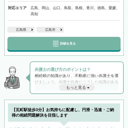
対応エリア
広島、岡山、山口、鳥取、島根、香川、徳島、愛媛、
高知
広島県
広島市
詳細を見る
弁護士の選び方のポイントは？
相続税の知識があり、不動産に強い弁護士を選
びましょう。弁護士自身にこうした知識がある
もっと見る
と他士業との連携もスムーズに進み、トラブル
解決のみならず相続をトータルで任せることが
できます。また、相続は感情がからむ分野なの
でフィーリングも重要です。実際に電話や面談
【瓦町駅徒歩3分】お気持ちに配慮し、円滑・迅速・ご納
で複数の弁護士と会話をしてウマが合う方に依
得の相続問題解決を目指します
頼をするのがおすすめです。