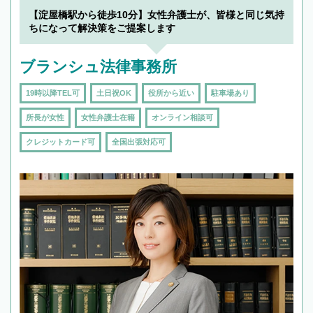
【淀屋橋駅から徒歩10分】女性弁護士が、皆様と同じ気持
ちになって解決策をご提案します
ブランシュ法律事務所
19時以降TEL可
土日祝OK
役所から近い
駐車場あり
所長が女性
女性弁護士在籍
オンライン相談可
クレジットカード可
全国出張対応可