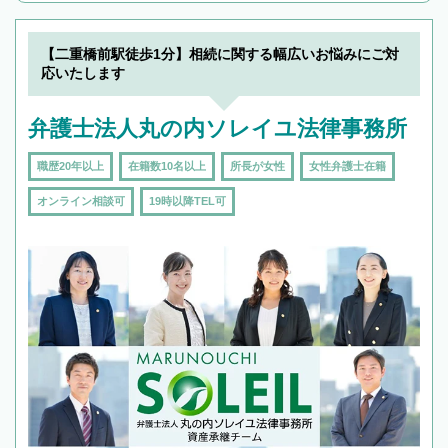
19時以降TEL可の条件
を加えて再検索
【二重橋前駅徒歩1分】相続に関する幅広いお悩みにご対
応いたします
弁護士法人丸の内ソレイユ法律事務所
職歴20年以上
在籍数10名以上
所長が女性
女性弁護士在籍
オンライン相談可
19時以降TEL可