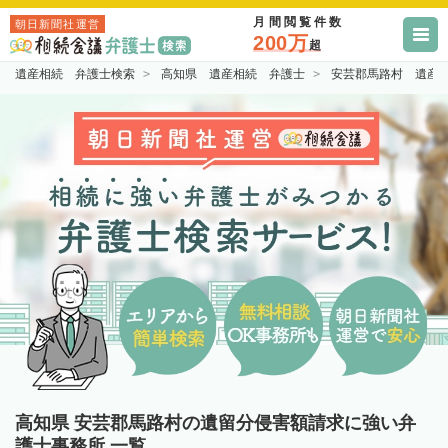
月間閲覧件数
朝日新聞社運営
200万
超
遺産相続 弁護士検索
高知県 遺産相続 弁護士
安芸郡馬路村 遺産
高知県 安芸郡馬路村の遺留分侵害額請求に強い弁
護士事務所 一覧