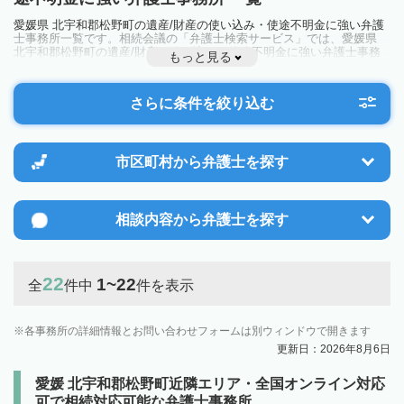
愛媛県 北宇和郡松野町の遺産/財産の使い込み・使途不明金に強い弁護
士事務所一覧です。相続会議の「弁護士検索サービス」では、愛媛県
北宇和郡松野町の遺産/財産の使い込み・使途不明金に強い弁護士事務
もっと見る
所を一覧で見ることが出来ます。相続のトラブルやお悩みを抱えている
方は一度近隣の弁護士に相談してみましょう。
さらに条件を絞り込む
市区町村から
弁護士を探す
相談内容から
弁護士を探す
22
1~22
全
件中
件を表示
各事務所の詳細情報とお問い合わせフォームは別ウィンドウで開きます
更新日：2026年8月6日
愛媛 北宇和郡松野町近隣エリア・全国オンライン対応
可で相続対応可能な弁護士事務所