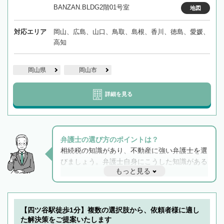
BANZAN.BLDG2階01号室
地図
対応エリア
岡山、広島、山口、鳥取、島根、香川、徳島、愛媛、
高知
岡山県
岡山市
詳細を見る
弁護士の選び方のポイントは？
相続税の知識があり、不動産に強い弁護士を選
びましょう。弁護士自身にこうした知識がある
もっと見る
と他士業との連携もスムーズに進み、トラブル
解決のみならず相続をトータルで任せることが
できます。また、相続は感情がからむ分野なの
でフィーリングも重要です。実際に電話や面談
【四ツ谷駅徒歩1分】複数の選択肢から、依頼者様に適し
で複数の弁護士と会話をしてウマが合う方に依
た解決策をご提案いたします