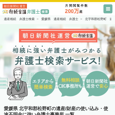
月間閲覧件数
朝日新聞社運営
200万
超
遺産相続 弁護士検索
愛媛県 遺産相続 弁護士
北宇和郡松野町 遺
愛媛県 北宇和郡松野町の遺産/財産の使い込み・使
途不明金に強い弁護士事務所 一覧