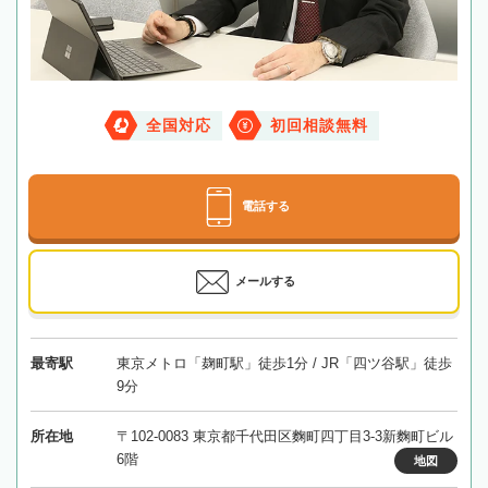
全国対応
初回相談無料
電話する
メールする
最寄駅
東京メトロ「麹町駅」徒歩1分 / JR「四ツ谷駅」徒歩
9分
所在地
〒102-0083 東京都千代田区麴町四丁目3-3新麴町ビル
6階
地図