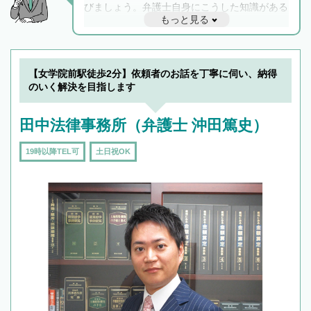
びましょう。弁護士自身にこうした知識がある
もっと見る
と他士業との連携もスムーズに進み、トラブル
解決のみならず相続をトータルで任せることが
できます。また、相続は感情がからむ分野なの
でフィーリングも重要です。実際に電話や面談
【女学院前駅徒歩2分】依頼者のお話を丁寧に伺い、納得
で複数の弁護士と会話をしてウマが合う方に依
のいく解決を目指します
頼をするのがおすすめです。
田中法律事務所（弁護士 沖田篤史）
19時以降TEL可
土日祝OK