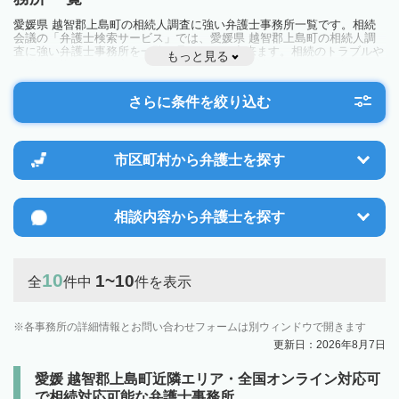
愛媛県 越智郡上島町の相続人調査に強い弁護士事務所一覧です。相続
会議の「弁護士検索サービス」では、愛媛県 越智郡上島町の相続人調
査に強い弁護士事務所を一覧で見ることが出来ます。相続のトラブルや
もっと見る
お悩みを抱えている方は一度近隣の弁護士に相談してみましょう。
さらに条件を絞り込む
市区町村から
弁護士を探す
相談内容から
弁護士を探す
10
1~10
全
件中
件を表示
各事務所の詳細情報とお問い合わせフォームは別ウィンドウで開きます
更新日：2026年8月7日
愛媛 越智郡上島町近隣エリア・全国オンライン対応可
で相続対応可能な弁護士事務所