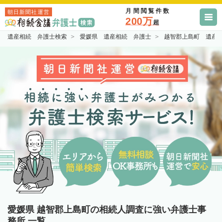
月間閲覧件数
朝日新聞社運営
200万
超
遺産相続 弁護士検索
愛媛県 遺産相続 弁護士
越智郡上島町 遺産
愛媛県 越智郡上島町の相続人調査に強い弁護士事
務所 一覧