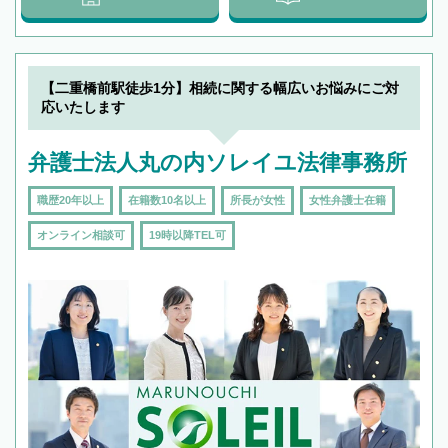
【二重橋前駅徒歩1分】相続に関する幅広いお悩みにご対
応いたします
弁護士法人丸の内ソレイユ法律事務所
職歴20年以上
在籍数10名以上
所長が女性
女性弁護士在籍
オンライン相談可
19時以降TEL可