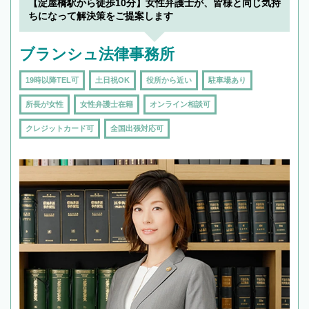
を加えて再検索
【淀屋橋駅から徒歩10分】女性弁護士が、皆様と同じ気持
ちになって解決策をご提案します
ブランシュ法律事務所
19時以降TEL可
土日祝OK
役所から近い
駐車場あり
所長が女性
女性弁護士在籍
オンライン相談可
クレジットカード可
全国出張対応可