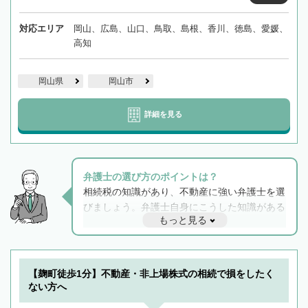
対応エリア
岡山、広島、山口、鳥取、島根、香川、徳島、愛媛、
高知
岡山県
岡山市
詳細を見る
弁護士の選び方のポイントは？
相続税の知識があり、不動産に強い弁護士を選
びましょう。弁護士自身にこうした知識がある
もっと見る
と他士業との連携もスムーズに進み、トラブル
解決のみならず相続をトータルで任せることが
できます。また、相続は感情がからむ分野なの
でフィーリングも重要です。実際に電話や面談
【麹町徒歩1分】不動産・非上場株式の相続で損をしたく
で複数の弁護士と会話をしてウマが合う方に依
ない方へ
頼をするのがおすすめです。