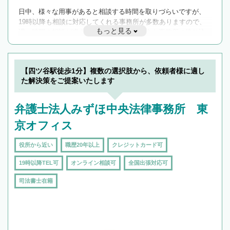
日中、様々な用事があると相談する時間を取りづらいですが、
19時以降も相談に対応してくれる事務所が多数ありますので、
もっと見る
遅い時間の相談が増えそうな場合はそのような事務所に絞り込
んで検索してみましょう。
19時以降TEL可の条件
を加えて再検索
【四ツ谷駅徒歩1分】複数の選択肢から、依頼者様に適し
た解決策をご提案いたします
弁護士法人みずほ中央法律事務所 東
京オフィス
役所から近い
職歴20年以上
クレジットカード可
19時以降TEL可
オンライン相談可
全国出張対応可
司法書士在籍