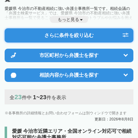
愛媛県 今治市の不動産相続に強い弁護士事務所一覧です。相続会議の
「弁護士検索サービス」では、愛媛県 今治市の不動産相続に強い弁護
士事務所を一覧で見ることが出来ます。相続のトラブルやお悩みを抱え
もっと見る
ている方は一度近隣の弁護士に相談してみましょう。
さらに条件を絞り込む
市区町村から
弁護士を探す
相談内容から
弁護士を探す
23
1~23
全
件中
件を表示
各事務所の詳細情報とお問い合わせフォームは別ウィンドウで開きます
更新日：2026年8月8日
愛媛 今治市近隣エリア・全国オンライン対応可で相続
対応可能な弁護士事務所