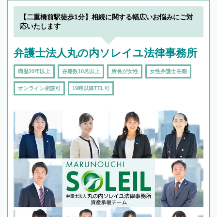
【二重橋前駅徒歩1分】相続に関する幅広いお悩みにご対
応いたします
弁護士法人丸の内ソレイユ法律事務所
職歴20年以上
在籍数10名以上
所長が女性
女性弁護士在籍
オンライン相談可
19時以降TEL可