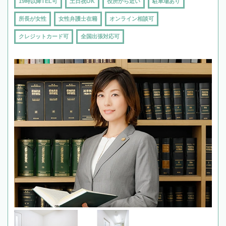
19時以降TEL可
土日祝OK
役所から近い
駐車場あり
所長が女性
女性弁護士在籍
オンライン相談可
クレジットカード可
全国出張対応可