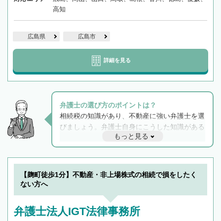
高知
広島県
広島市
詳細を見る
弁護士の選び方のポイントは？
相続税の知識があり、不動産に強い弁護士を選
びましょう。弁護士自身にこうした知識がある
もっと見る
と他士業との連携もスムーズに進み、トラブル
解決のみならず相続をトータルで任せることが
できます。また、相続は感情がからむ分野なの
でフィーリングも重要です。実際に電話や面談
【麹町徒歩1分】不動産・非上場株式の相続で損をしたく
で複数の弁護士と会話をしてウマが合う方に依
ない方へ
頼をするのがおすすめです。
弁護士法人IGT法律事務所