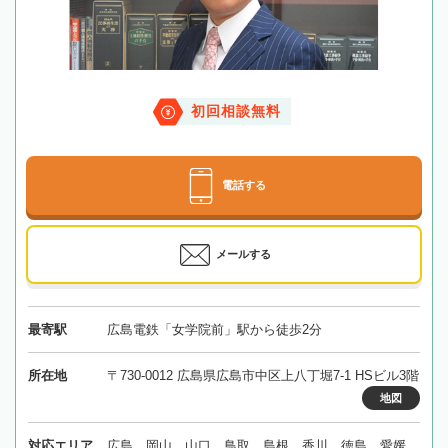
初回相談無料
電話する
メールする
最寄駅
広島電鉄「女学院前」駅から徒歩2分
所在地
〒730-0012 広島県広島市中区上八丁堀7-1 HSビル3階
地図
対応エリア
広島、岡山、山口、鳥取、島根、香川、徳島、愛媛、