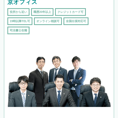
京オフィス
役所から近い
職歴20年以上
クレジットカード可
19時以降TEL可
オンライン相談可
全国出張対応可
司法書士在籍