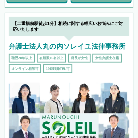
【二重橋前駅徒歩1分】相続に関する幅広いお悩みにご対
応いたします
弁護士法人丸の内ソレイユ法律事務所
職歴20年以上
在籍数10名以上
所長が女性
女性弁護士在籍
オンライン相談可
19時以降TEL可