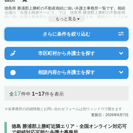
徳島県 勝浦郡上勝町の不動産相続に強い弁護士事務所一覧です。相続
会議の「弁護士検索サービス」では、徳島県 勝浦郡上勝町の不動産相
続に強い弁護士事務所を一覧で見ることが出来ます。相続のトラブルや
もっと見る
お悩みを抱えている方は一度近隣の弁護士に相談してみましょう。
さらに条件を絞り込む
市区町村から
弁護士を探す
相談内容から
弁護士を探す
17
1~17
全
件中
件を表示
各事務所の詳細情報とお問い合わせフォームは別ウィンドウで開きます
更新日：2026年8月7日
徳島 勝浦郡上勝町近隣エリア・全国オンライン対応可
で相続対応可能な弁護士事務所