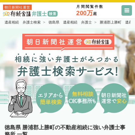
月間閲覧件数
朝日新聞社運営
200万
超
遺産相続 弁護士検索
徳島県 遺産相続 弁護士
勝浦郡上勝町 遺産
徳島県 勝浦郡上勝町の不動産相続に強い弁護士事
務所 一覧