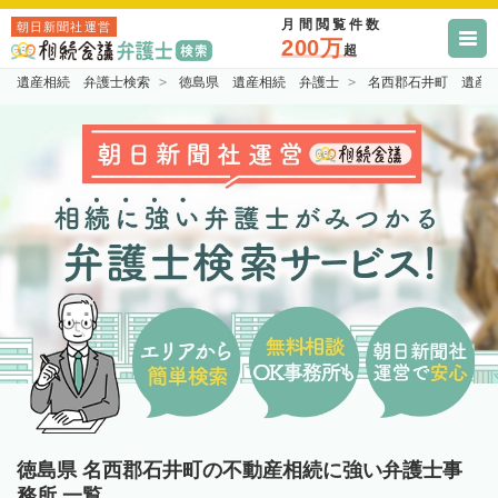
月間閲覧件数
朝日新聞社運営
200万
超
遺産相続 弁護士検索
徳島県 遺産相続 弁護士
名西郡石井町 遺産
徳島県 名西郡石井町の不動産相続に強い弁護士事
務所 一覧