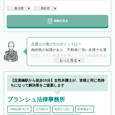
香川県
高松市
詳細を見る
弁護士の選び方のポイントは？
相続税の知識があり、不動産に強い弁護士を選
びましょう。弁護士自身にこうした知識がある
もっと見る
と他士業との連携もスムーズに進み、トラブル
解決のみならず相続をトータルで任せることが
できます。また、相続は感情がからむ分野なの
でフィーリングも重要です。実際に電話や面談
【淀屋橋駅から徒歩10分】女性弁護士が、皆様と同じ気持
で複数の弁護士と会話をしてウマが合う方に依
ちになって解決策をご提案します
頼をするのがおすすめです。
ブランシュ法律事務所
19時以降TEL可
土日祝OK
役所から近い
駐車場あり