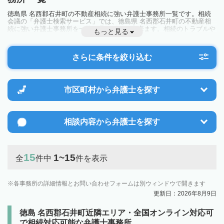
徳島県 名西郡石井町の不動産相続に強い弁護士事務所一覧です。相続
会議の「弁護士検索サービス」では、徳島県 名西郡石井町の不動産相
続に強い弁護士事務所を一覧で見ることが出来ます。相続のトラブルや
もっと見る
お悩みを抱えている方は一度近隣の弁護士に相談してみましょう。
さらに条件を絞り込む
市区町村から
弁護士を探す
相談内容から
弁護士を探す
15
1~15
全
件中
件を表示
各事務所の詳細情報とお問い合わせフォームは別ウィンドウで開きます
更新日：2026年8月9日
徳島 名西郡石井町近隣エリア・全国オンライン対応可
で相続対応可能な弁護士事務所