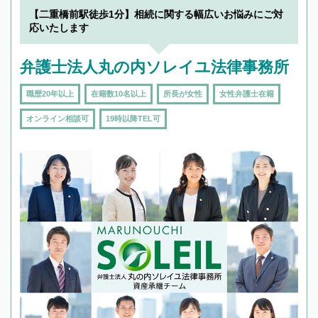
を加えて再検索
【二重橋前駅徒歩1分】相続に関する幅広いお悩みにご対
応いたします
弁護士法人丸の内ソレイユ法律事務所
職歴20年以上
在籍数10名以上
所長が女性
女性弁護士在籍
オンライン相談可
19時以降TEL可