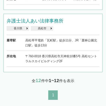
弁護士法人あい法律事務所
香川県
高松市
最寄駅
高松琴平電鉄「瓦町駅」徒歩11分、JR「栗林公園北
口駅」徒歩13分
所在地
〒760-0018 香川県高松市天神前10番5号 高松セント
ラルスカイビルディング2F
12
1~12
全
件中
件を表示
1