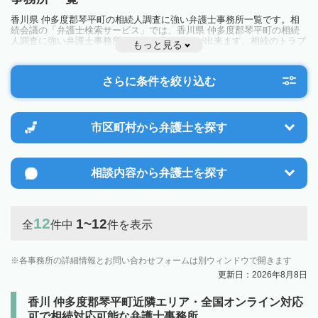
香川県 仲多度郡琴平町の相続人調査に強い弁護士事務所一覧です。相
続会議の「弁護士検索サービス」では、香川県 仲多度郡琴平町の相続
人調査に強い弁護士事務所を一覧で見ることが出来ます。相続のトラブ
もっと見る
ルやお悩みを抱えている方は一度近隣の弁護士に相談してみましょう。
さらに条件を絞り込む
市区町村から
弁護士を探す
相談内容から
弁護士を探す
12
1~12
全
件中
件を表示
各事務所の詳細情報とお問い合わせフォームは別ウィンドウで開きます
更新日：2026年8月8日
香川 仲多度郡琴平町近隣エリア・全国オンライン対応
可で相続対応可能な弁護士事務所