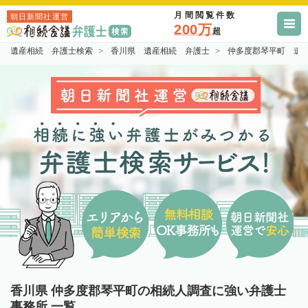
月間閲覧件数
朝日新聞社運営
200万
超
遺産相続 弁護士検索
香川県 遺産相続 弁護士
仲多度郡琴平町 遺
香川県 仲多度郡琴平町の相続人調査に強い弁護士
事務所 一覧