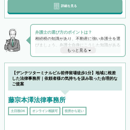
詳細を見る
弁護士の選び方のポイントは？
相続税の知識があり、不動産に強い弁護士を選
びましょう。弁護士自身にこうした知識がある
もっと見る
と他士業との連携もスムーズに進み、トラブル
解決のみならず相続をトータルで任せることが
できます。また、相続は感情がからむ分野なの
でフィーリングも重要です。実際に電話や面談
【デンテツターミナルビル前停留場徒歩1分】地域に根差
で複数の弁護士と会話をしてウマが合う方に依
した法律事務所｜依頼者様の気持ちを汲み取った合理的な
頼をするのがおすすめです。
ご提案
藤宗本澤法律事務所
土日祝OK
オンライン相談可
役所から近い