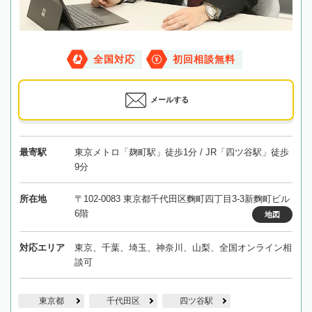
全国対応
初回相談無料
メールする
最寄駅
東京メトロ「麹町駅」徒歩1分 / JR「四ツ谷駅」徒歩
9分
所在地
〒102-0083 東京都千代田区麴町四丁目3-3新麴町ビル
6階
地図
対応エリア
東京、千葉、埼玉、神奈川、山梨、全国オンライン相
談可
東京都
千代田区
四ツ谷駅