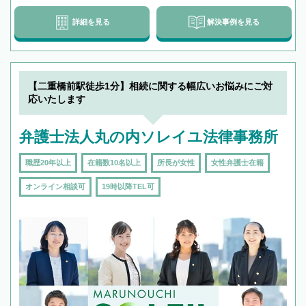
詳細を見る
解決事例を見る
【二重橋前駅徒歩1分】相続に関する幅広いお悩みにご対
応いたします
弁護士法人丸の内ソレイユ法律事務所
職歴20年以上
在籍数10名以上
所長が女性
女性弁護士在籍
オンライン相談可
19時以降TEL可