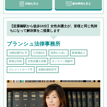
詳細を見る
解決事例を見る
【淀屋橋駅から徒歩10分】女性弁護士が、皆様と同じ気持
ちになって解決策をご提案します
ブランシュ法律事務所
19時以降TEL可
土日祝OK
役所から近い
駐車場あり
所長が女性
女性弁護士在籍
オンライン相談可
クレジットカード可
全国出張対応可