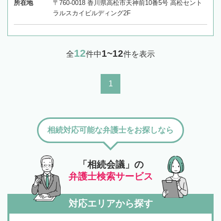
所在地
〒760-0018 香川県高松市天神前10番5号 高松セント
ラルスカイビルディング2F
12
1~12
全
件中
件を表示
1
相続対応可能な弁護士をお探しなら
「相続会議」の
弁護士検索サービス
対応エリアから探す