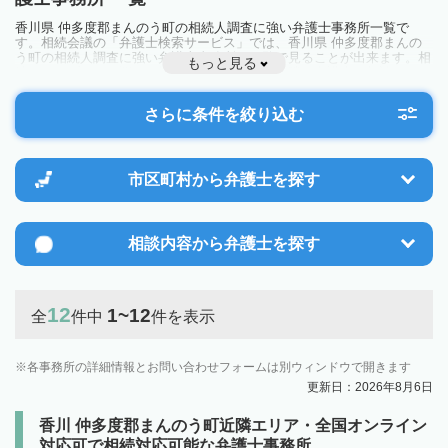
香川県 仲多度郡まんのう町の相続人調査に強い弁護士事務所一覧で
す。相続会議の「弁護士検索サービス」では、香川県 仲多度郡まんの
う町の相続人調査に強い弁護士事務所を一覧で見ることが出来ます。相
もっと見る
続のトラブルやお悩みを抱えている方は一度近隣の弁護士に相談してみ
ましょう。
さらに条件を絞り込む
市区町村から
弁護士を探す
相談内容から
弁護士を探す
12
1~12
全
件中
件を表示
各事務所の詳細情報とお問い合わせフォームは別ウィンドウで開きます
更新日：2026年8月6日
香川 仲多度郡まんのう町近隣エリア・全国オンライン
対応可で相続対応可能な弁護士事務所