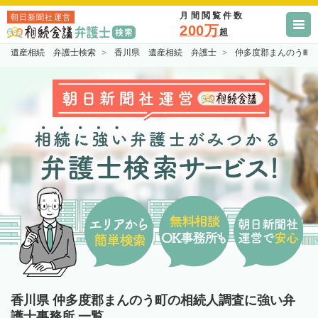
月間閲覧件数
朝日新聞社運営
200万
超
遺産相続 弁護士検索
香川県 遺産相続 弁護士
仲多度郡まんのう町
香川県 仲多度郡まんのう町の相続人調査に強い弁
護士事務所 一覧