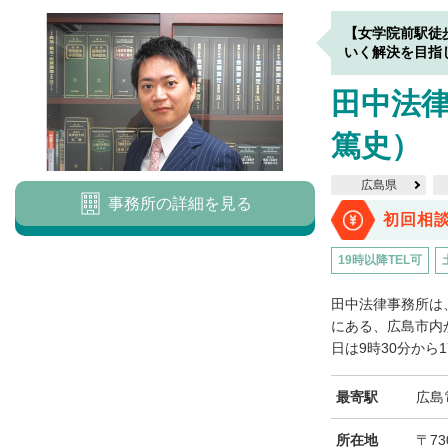
【女学院前駅徒
いく解決を目指
田中法律
篤史）
広島県
事務所の詳細を見る
初回相
19時以降TEL可
田中法律事務所は
にある、広島市内
日は9時30分から1
最寄駅
広島
所在地
〒73