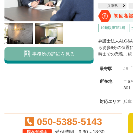
兵庫県
初回相
19時以降TEL可
弁護士法人ALG&A
ら徒歩9分の位置に
事務所の詳細を見る
時までの業務...
続
最寄駅
JR
所在地
〒6
301
対応エリア
兵庫
050-5385-5143
受付時間 9:30～18:30
現在営業中