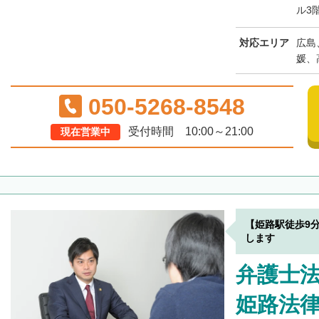
ル3
対応エリア
広島
媛、
050-5268-8548
受付時間 10:00～21:00
現在営業中
【姫路駅徒歩9
します
弁護士法人
姫路法