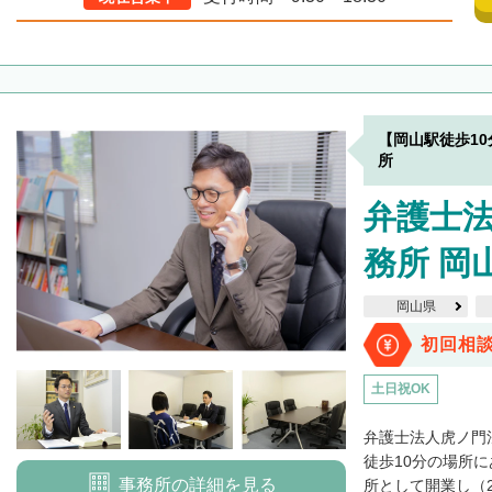
【岡山駅徒歩1
所
弁護士
務所 岡
岡山県
初回相
土日祝OK
弁護士法人虎ノ門
徒歩10分の場所に
事務所の詳細を見る
所として開業し（20