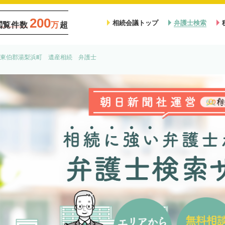
200
相続会議トップ
弁護士検索
閲覧件数
万
超
東伯郡湯梨浜町 遺産相続 弁護士