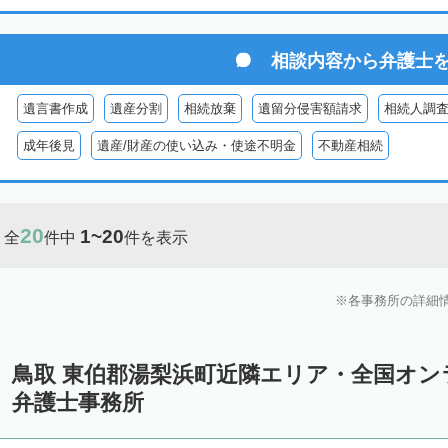
相談内容から
弁護士
遺言書作成
遺産分割
相続放棄
遺留分侵害額請求
相続人調
成年後見
遺産/財産の使い込み・使途不明金
不動産相続
20
1~20
全
件中
件を表示
各事務所の詳細
鳥取 東伯郡湯梨浜町近隣エリア・全国オ
弁護士事務所