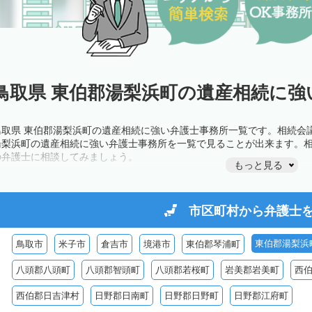
鳥取県 東伯郡湯梨浜町の遺産相続に強
鳥取県 東伯郡湯梨浜町の遺産相続に強い弁護士事務所一覧です。相続会
湯梨浜町の遺産相続に強い弁護士事務所を一覧で見ることが出来ます。
の弁護士に相談してみましょう。
もっと見る
市区町村から
弁護士
東伯郡湯梨浜
鳥取市
米子市
倉吉市
境港市
東伯郡琴浦町
八頭郡八頭町
八頭郡智頭町
八頭郡若桜町
岩美郡岩美町
西
西伯郡日吉津村
日野郡日南町
日野郡日野町
日野郡江府町