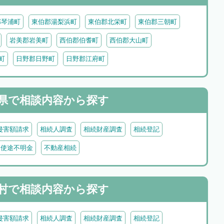
郡琴浦町
東伯郡湯梨浜町
東伯郡北栄町
東伯郡三朝町
岩美郡岩美町
西伯郡伯耆町
西伯郡大山町
町
日野郡日野町
日野郡江府町
県で
相談内容から探す
侵害額請求
相続人調査
相続財産調査
相続登記
・使途不明金
不動産相続
村で
相談内容から探す
侵害額請求
相続人調査
相続財産調査
相続登記