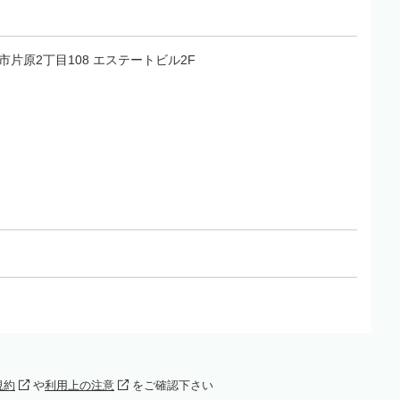
鳥取市片原2丁目108 エステートビル2F
規約
や
利用上の注意
をご確認下さい