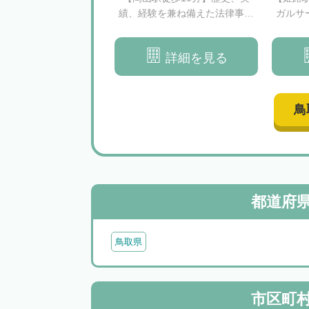
績、経験を兼ね備えた法律事務
ガルサ
所
詳細を見る
鳥
都道府
鳥取県
市区町