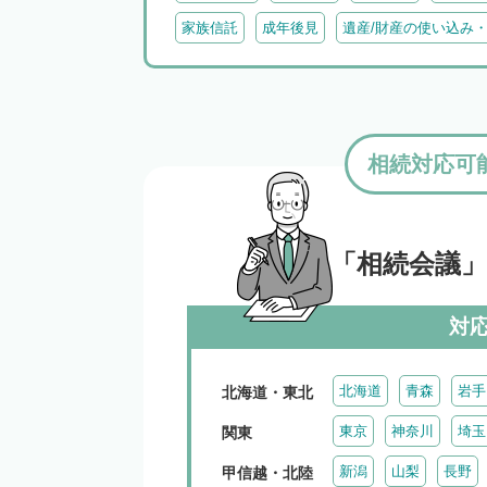
家族信託
成年後見
遺産/財産の使い込み
相続対応可
「相続会議
対
北海道
青森
岩手
北海道・東北
東京
神奈川
埼玉
関東
新潟
山梨
長野
甲信越・北陸