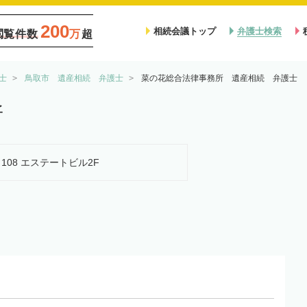
200
相続会議トップ
弁護士検索
閲覧件数
万
超
士
鳥取市 遺産相続 弁護士
菜の花総合法律事務所 遺産相続 弁護士
所
目108 エステートビル2F