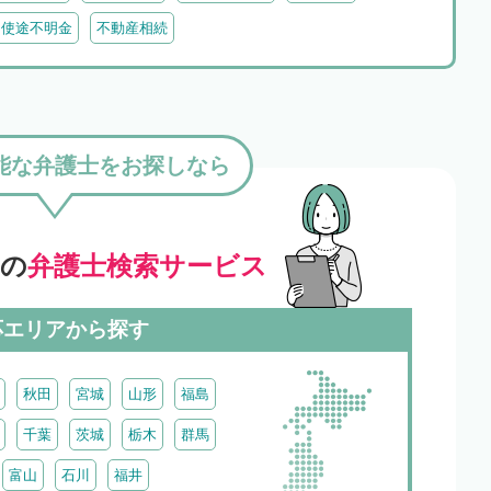
・使途不明金
不動産相続
能な弁護士をお探しなら
」の
弁護士検索サービス
応エリアから探す
秋田
宮城
山形
福島
千葉
茨城
栃木
群馬
富山
石川
福井