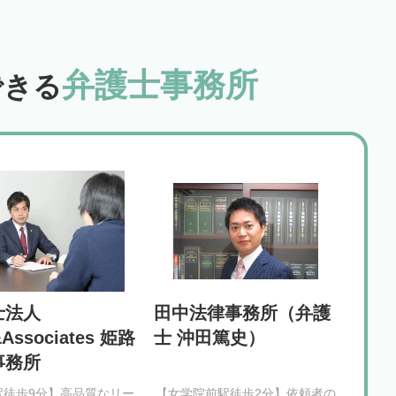
弁護士事務所
できる
士法人
田中法律事務所（弁護
Associates 姫路
士 沖田篤史）
事務所
駅徒歩9分】高品質なリー
【女学院前駅徒歩2分】依頼者の