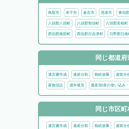
鳥取市
米子市
倉吉市
境港市
東伯
八頭郡八頭町
八頭郡智頭町
八頭郡若桜町
西伯郡南部町
西伯郡日吉津村
日野郡日南
同じ都道府
遺言書作成
遺産分割
相続放棄
遺留分
家族信託
成年後見
遺産/財産の使い込み
同じ市区町
遺言書作成
遺産分割
相続放棄
遺留分