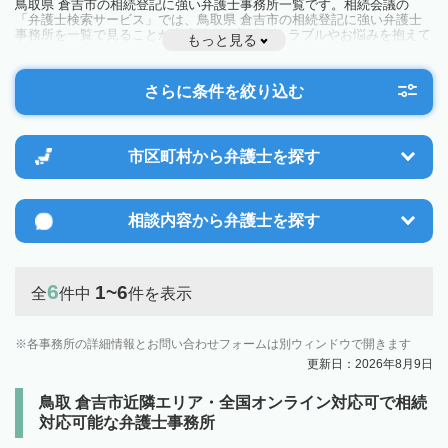
鳥取県 倉吉市の相続登記に強い弁護士事務所一覧です。相続会議の
「弁護士検索サービス」では、鳥取県 倉吉市の相続登記に強い弁護士
事務所を一覧で見ることが出来ます。相続のトラブルやお悩みを抱えて
もっと見る
いる方は一度近隣の弁護士に相談してみましょう。
さらに条件を絞り込む
市区町村から
弁護士を探す
相談内容から
弁護士を探す
6
1~6
全
件中
件を表示
各事務所の詳細情報とお問い合わせフォームは別ウィンドウで開きます
更新日：2026年8月9日
鳥取 倉吉市近隣エリア・全国オンライン対応可で相続
対応可能な弁護士事務所