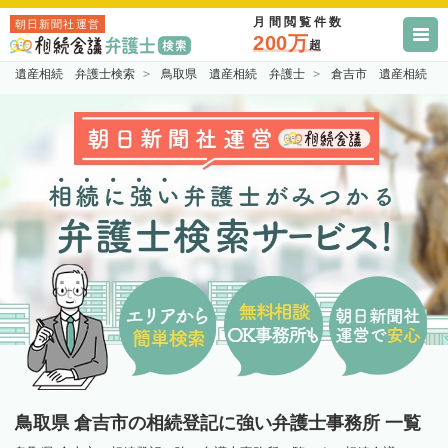
月間閲覧件数
朝日新聞社運営
200万
超
遺産相続 弁護士検索
鳥取県 遺産相続 弁護士
倉吉市 遺産相続 
鳥取県 倉吉市の相続登記に強い弁護士事務所 一覧