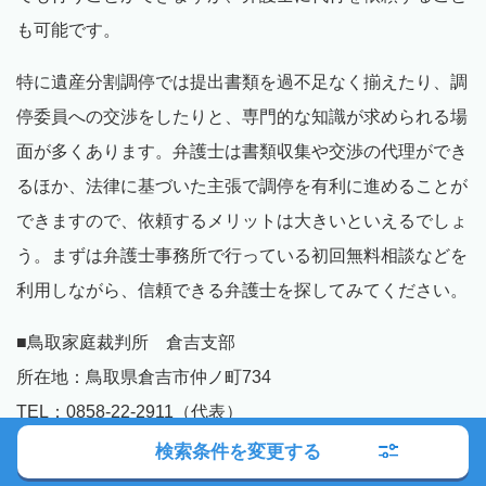
も可能です。
特に遺産分割調停では提出書類を過不足なく揃えたり、調
停委員への交渉をしたりと、専門的な知識が求められる場
面が多くあります。弁護士は書類収集や交渉の代理ができ
るほか、法律に基づいた主張で調停を有利に進めることが
できますので、依頼するメリットは大きいといえるでしょ
う。まずは弁護士事務所で行っている初回無料相談などを
利用しながら、信頼できる弁護士を探してみてください。
■鳥取家庭裁判所 倉吉支部
所在地：鳥取県倉吉市仲ノ町734
TEL：0858-22-2911（代表）
JR「倉吉駅」駅前バス乗り場から市内線等に乗車し、バ
検索条件を変更する
ス停「赤瓦・白壁土蔵」下車して徒歩約6分