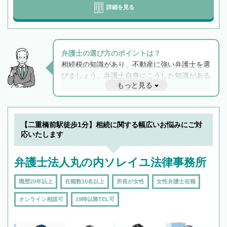
詳細を見る
弁護士の選び方のポイントは？
相続税の知識があり、不動産に強い弁護士を選
びましょう。弁護士自身にこうした知識がある
もっと見る
と他士業との連携もスムーズに進み、トラブル
解決のみならず相続をトータルで任せることが
できます。また、相続は感情がからむ分野なの
でフィーリングも重要です。実際に電話や面談
【二重橋前駅徒歩1分】相続に関する幅広いお悩みにご対
で複数の弁護士と会話をしてウマが合う方に依
応いたします
頼をするのがおすすめです。
弁護士法人丸の内ソレイユ法律事務所
職歴20年以上
在籍数10名以上
所長が女性
女性弁護士在籍
オンライン相談可
19時以降TEL可