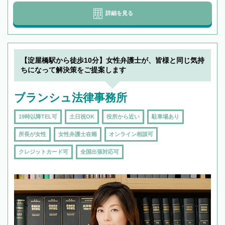
詳細を見る
【淀屋橋駅から徒歩10分】女性弁護士が、皆様と同じ気持
ちになって解決策をご提案します
ブランシュ法律事務所
19時以降TEL可
土日祝OK
役所から近い
駐車場あり
所長が女性
女性弁護士在籍
オンライン相談可
クレジットカード可
全国出張対応可