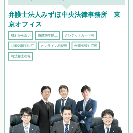
弁護士法人みずほ中央法律事務所 東
京オフィス
役所から近い
職歴20年以上
クレジットカード可
19時以降TEL可
オンライン相談可
全国出張対応可
司法書士在籍