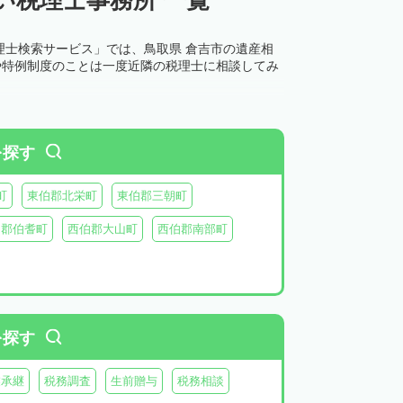
理士検索サービス」では、鳥取県 倉吉市の遺産相
や特例制度のことは一度近隣の税理士に相談してみ
を探す
町
東伯郡北栄町
東伯郡三朝町
伯郡伯耆町
西伯郡大山町
西伯郡南部町
を探す
業承継
税務調査
生前贈与
税務相談