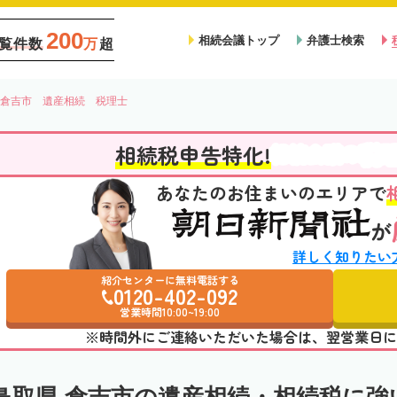
200
相続会議トップ
弁護士検索
覧件数
万
超
倉吉市 遺産相続 税理士
税
相続税申告特化!
相続会議の
あなたのお住まいのエリアで
が
詳しく知りたい
紹介センターに無料電話する
0120-402-092
営業時間10:00~19:00
※時間外にご連絡いただいた場合は、翌営業日に
鳥取県 倉吉市の遺産相続・相続税に強