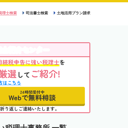
税理士検索
司法書士検索
土地活用プラン請求
理士紹介センター
相続税申告に強い税理士
を
厳選
ご紹介!
して
方はこちら
24時間受付中
Webで無料相談
折り返しご連絡いたします。
い税理士事務所 一覧