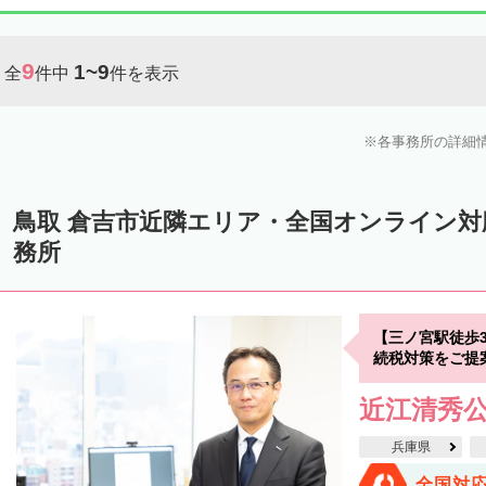
9
1~9
全
件中
件を表示
各事務所の詳細
鳥取 倉吉市近隣エリア・全国オンライン
務所
【三ノ宮駅徒歩
続税対策をご提
近江清秀
兵庫県
全国対