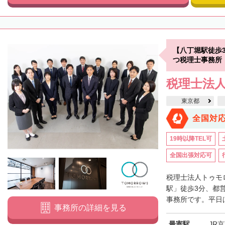
【八丁堀駅徒歩
つ税理士事務所
税理士法
東京都
全国対
19時以降TEL可
全国出張対応可
税理士法人トゥモ
駅」徒歩3分、都
事務所です。平日は
事務所の詳細を見る
最寄駅
JR