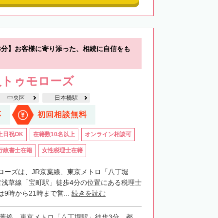
3分】お客様に寄り添った、相続に自信をも
人トゥモローズ
中央区
日本橋駅
応
初回相談無料
土日祝OK
在籍数10名以上
オンライン相談可
行政書士在籍
女性税理士在籍
ローズは、JR京葉線、東京メトロ「八丁堀
営浅草線「宝町駅」徒歩4分の位置にある税理士
9時から21時まで営...
続きを読む
京葉線、東京メトロ「八丁堀駅」徒歩3分、都