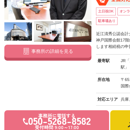
土日祝OK
オンラ
駐車場あり
近江清秀公認会計
神戸国際会館17
します相続税の申告
事務所の詳細を見る
最寄駅
JR
駅」
所在地
〒65
国際
対応エリア
兵庫
事務所に電話する
050-5268-8582
受付時間 9:00～17:00