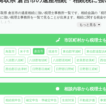
鳥取県 倉吉市の遺産相続に強い税理士事務所一覧です。相続会議の「税
続に強い税理士事務所を一覧で見ることが出来ます。相続に関する税金
ましょう。
もっと見る
市区町村から
税理士
倉吉市
鳥取市
米子市
境港市
東伯郡琴浦町
東伯郡湯梨浜
八頭郡八頭町
八頭郡智頭町
八頭郡若桜町
岩美郡岩美町
西
西伯郡日吉津村
日野郡日南町
日野郡日野町
日野郡江府町
相談内容から
税理士
相続税申告
確定申告・準確定申告
生前対策
不動産評価
事