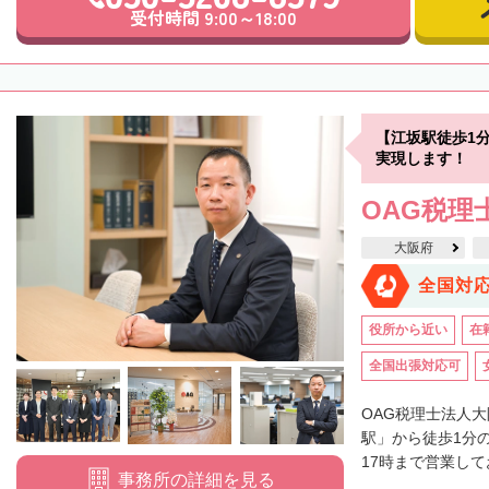
受付時間 9:00～18:00
【江坂駅徒歩1
実現します！
OAG税理
大阪府
全国対
役所から近い
在
全国出張対応可
OAG税理士法人
駅」から徒歩1分
17時まで営業して
事務所の詳細を見る