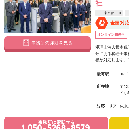
社
東京都
全国対
オンライン相談可
事務所の詳細を見る
税理士法人根本税
分にある税理士事
者が対応します。そ
最寄駅
JR
所在地
〒13
イ小
対応エリア
東京
事務所に電話する
050-5268-8579