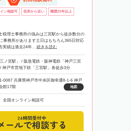
イン相談可
役所から近い
職歴20年以上
士税理士事務所の強みは三宮駅から徒歩数分の
階に事務所があります土日はもちろん365日対応
実績は過去24年...
続きを読む
「三ノ宮駅」 / 阪急電鉄・阪神電鉄「神戸三宮
 / 神戸市営地下鉄「三宮駅」各徒歩3分
1-0087 兵庫県神戸市中央区御幸通8-1-6 神戸
会館17階
地図
、全国オンライン相談可
24時間受付中
メールで相談する