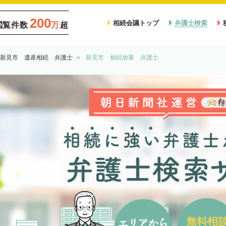
200
相続会議トップ
弁護士検索
閲覧件数
万
超
新見市 遺産相続 弁護士
新見市 相続放棄 弁護士