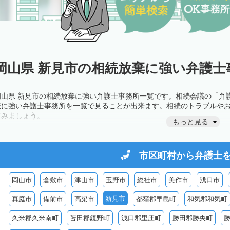
岡山県 新見市の相続放棄に強い弁護士
岡山県 新見市の相続放棄に強い弁護士事務所一覧です。相続会議の「弁
棄に強い弁護士事務所を一覧で見ることが出来ます。相続のトラブルや
てみましょう。
もっと見る
市区町村から
弁護士
岡山市
倉敷市
津山市
玉野市
総社市
美作市
浅口市
新見市
真庭市
備前市
高梁市
都窪郡早島町
和気郡和気町
久米郡久米南町
苫田郡鏡野町
浅口郡里庄町
勝田郡勝央町