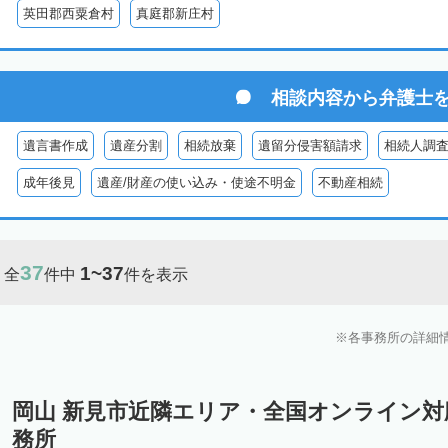
英田郡西粟倉村
真庭郡新庄村
相談内容から
弁護士
遺言書作成
遺産分割
相続放棄
遺留分侵害額請求
相続人調
成年後見
遺産/財産の使い込み・使途不明金
不動産相続
37
1~37
全
件中
件を表示
各事務所の詳細
岡山 新見市近隣エリア・全国オンライン
務所