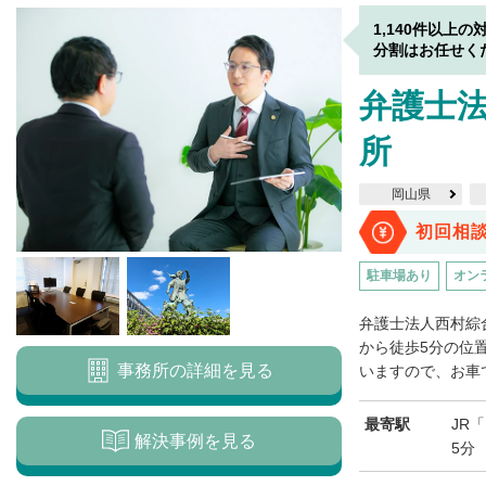
1,140件以上の
分割はお任せく
弁護士法
所
岡山県
初回相
駐車場あり
オン
弁護士法人西村綜
から徒歩5分の位
事務所の詳細を見る
いますので、お車で
最寄駅
JR
解決事例を見る
5分