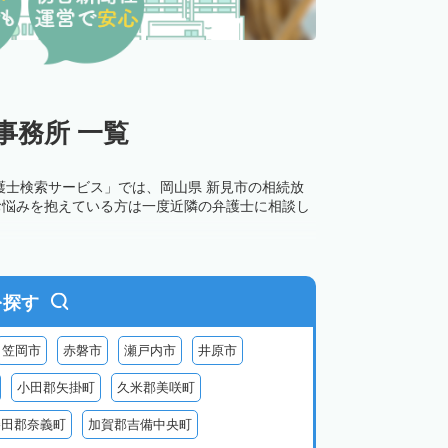
事務所 一覧
護士検索サービス」では、岡山県 新見市の相続放
お悩みを抱えている方は一度近隣の弁護士に相談し
を探す
笠岡市
赤磐市
瀬戸内市
井原市
小田郡矢掛町
久米郡美咲町
勝田郡奈義町
加賀郡吉備中央町