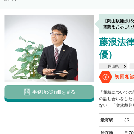
【岡山駅徒歩1
道筋をお示しい
藤浪法律
優）
岡山県
初回相
事務所の詳細を見る
「相続についての
の話し合いをした
ない」「突然裁判所
最寄駅
JR
所在地
〒70