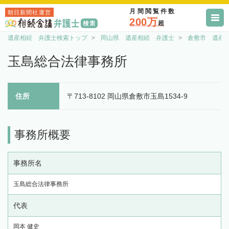
月間閲覧件数
朝日新聞社運営
200万
超
遺産相続 弁護士検索トップ
岡山県 遺産相続 弁護士
倉敷市 遺産
玉島総合法律事務所
住所
〒713-8102 岡山県倉敷市玉島1534-9
事務所概要
事務所名
玉島総合法律事務所
代表
岡本 健史