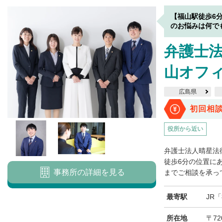
【福山駅徒歩6
のお悩みは何で
弁護士法
山オフ
広島県
初回相
役所から近い
弁護士法人晴星法
徒歩6分の位置にあ
事務所の詳細を見る
までご相談を承って
最寄駅
JR
所在地
〒72