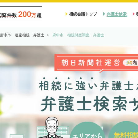
200
相続会議トップ
弁護士検索
閲覧件数
万
超
府中市 遺産相続 弁護士
府中市 相続財産調査 弁護士