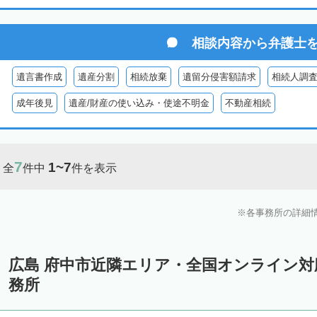
相談内容から
弁護士
遺言書作成
遺産分割
相続放棄
遺留分侵害額請求
相続人調
成年後見
遺産/財産の使い込み・使途不明金
不動産相続
7
1~7
全
件中
件を表示
各事務所の詳細
広島 府中市近隣エリア・全国オンライン
務所