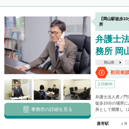
【岡山駅徒歩1
所
弁護士
務所 岡
岡山県
初回相
土日祝OK
弁護士法人虎ノ門
徒歩10分の場所に
事務所の詳細を見る
所として開業し（20
最寄駅
ＪＲ