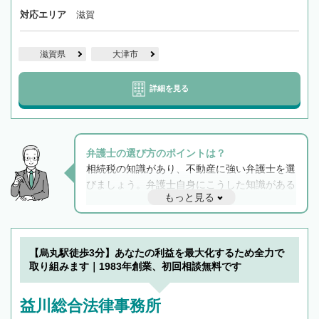
対応エリア
滋賀
滋賀県
大津市
詳細を見る
弁護士の選び方のポイントは？
相続税の知識があり、不動産に強い弁護士を選
びましょう。弁護士自身にこうした知識がある
もっと見る
と他士業との連携もスムーズに進み、トラブル
解決のみならず相続をトータルで任せることが
できます。また、相続は感情がからむ分野なの
でフィーリングも重要です。実際に電話や面談
【烏丸駅徒歩3分】あなたの利益を最大化するため全力で
で複数の弁護士と会話をしてウマが合う方に依
取り組みます｜1983年創業、初回相談無料です
頼をするのがおすすめです。
益川総合法律事務所