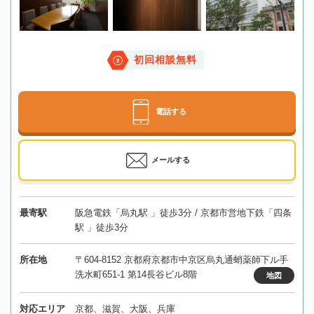
初回相談無料
電話する
メールする
最寄駅
阪急電鉄「烏丸駅 」徒歩3分 / 京都市営地下鉄「四条
駅 」徒歩3分
所在地
〒604-8152 京都府京都市中京区烏丸通蛸薬師下ル手
洗水町651-1 第14長谷ビル8階
地図
対応エリア
京都、滋賀、大阪、兵庫