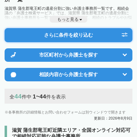
滋賀県 蒲生郡竜王町の遺産分割に強い弁護士事務所一覧です。相続会
議の「弁護士検索サービス」では、滋賀県 蒲生郡竜王町の遺産分割に
強い弁護士事務所を一覧で見ることが出来ます。相続のトラブルやお悩
もっと見る
みを抱えている方は一度近隣の弁護士に相談してみましょう。
さらに条件を絞り込む
市区町村から
弁護士を探す
相談内容から
弁護士を探す
44
1~44
全
件中
件を表示
各事務所の詳細情報とお問い合わせフォームは別ウィンドウで開きます
更新日：2026年8月9日
滋賀 蒲生郡竜王町近隣エリア・全国オンライン対応可
で相続対応可能な弁護士事務所