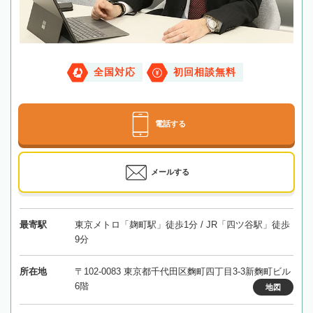
全国対応
初回相談無料
電話する
メールする
最寄駅
東京メトロ「麹町駅」徒歩1分 / JR「四ツ谷駅」徒歩
9分
所在地
〒102-0083 東京都千代田区麴町四丁目3-3新麴町ビル
6階
地図