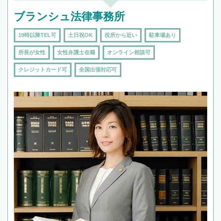
ブランシュ法律事務所
19時以降TEL可
土日祝OK
役所から近い
駐車場あり
所長が女性
女性弁護士在籍
オンライン相談可
クレジットカード可
全国出張対応可