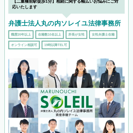
【二重橋前駅徒歩1分】相続に関する幅広いお悩みにご対
応いたします
弁護士法人丸の内ソレイユ法律事務所
職歴20年以上
在籍数10名以上
所長が女性
女性弁護士在籍
オンライン相談可
19時以降TEL可