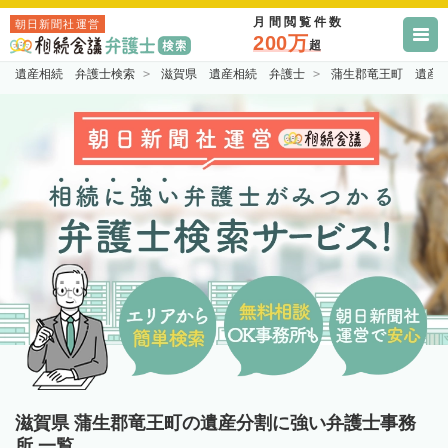
月間閲覧件数
朝日新聞社運営
200万
超
遺産相続 弁護士検索
滋賀県 遺産相続 弁護士
蒲生郡竜王町 遺産
滋賀県 蒲生郡竜王町の遺産分割に強い弁護士事務
所 一覧