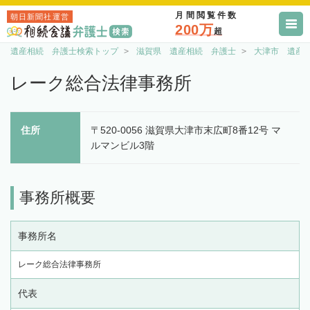
月間閲覧件数
朝日新聞社運営
200万
超
遺産相続 弁護士検索トップ
滋賀県 遺産相続 弁護士
大津市 遺産
レーク総合法律事務所
住所
〒520-0056 滋賀県大津市末広町8番12号 マ
ルマンビル3階
事務所概要
事務所名
レーク総合法律事務所
代表