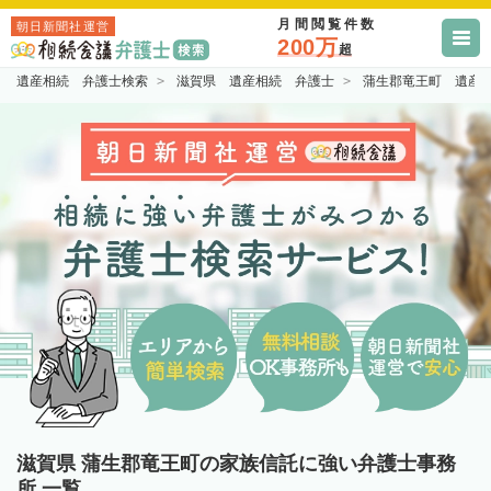
月間閲覧件数
朝日新聞社運営
200万
超
遺産相続 弁護士検索
滋賀県 遺産相続 弁護士
蒲生郡竜王町 遺産
滋賀県 蒲生郡竜王町の家族信託に強い弁護士事務
所 一覧