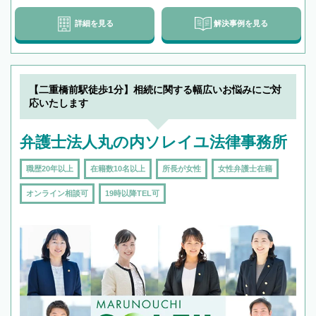
詳細を見る
解決事例を見る
【二重橋前駅徒歩1分】相続に関する幅広いお悩みにご対
応いたします
弁護士法人丸の内ソレイユ法律事務所
職歴20年以上
在籍数10名以上
所長が女性
女性弁護士在籍
オンライン相談可
19時以降TEL可