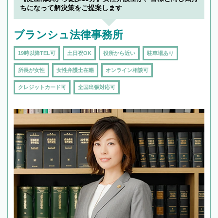
ちになって解決策をご提案します
ブランシュ法律事務所
19時以降TEL可
土日祝OK
役所から近い
駐車場あり
所長が女性
女性弁護士在籍
オンライン相談可
クレジットカード可
全国出張対応可