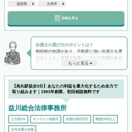
滋賀県
大津市
詳細を見る
弁護士の選び方のポイントは？
相続税の知識があり、不動産に強い弁護士を選
びましょう。弁護士自身にこうした知識がある
もっと見る
と他士業との連携もスムーズに進み、トラブル
解決のみならず相続をトータルで任せることが
できます。また、相続は感情がからむ分野なの
でフィーリングも重要です。実際に電話や面談
【烏丸駅徒歩3分】あなたの利益を最大化するため全力で
で複数の弁護士と会話をしてウマが合う方に依
取り組みます｜1983年創業、初回相談無料です
頼をするのがおすすめです。
益川総合法律事務所
土日祝OK
オンライン相談可
全国出張対応可
職歴20年以上
女性弁護士在籍