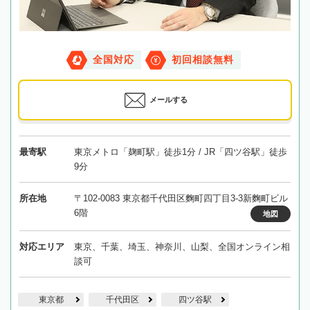
全国対応
初回相談無料
メールする
最寄駅
東京メトロ「麹町駅」徒歩1分 / JR「四ツ谷駅」徒歩
9分
所在地
〒102-0083 東京都千代田区麴町四丁目3-3新麴町ビル
6階
地図
対応エリア
東京、千葉、埼玉、神奈川、山梨、全国オンライン相
談可
東京都
千代田区
四ツ谷駅