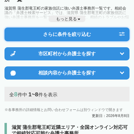
滋賀県 蒲生郡竜王町の家族信託に強い弁護士事務所一覧です。相続会
議の「弁護士検索サービス」では、滋賀県 蒲生郡竜王町の家族信託に
強い弁護士事務所を一覧で見ることが出来ます。相続のトラブルやお悩
もっと見る
みを抱えている方は一度近隣の弁護士に相談してみましょう。
さらに条件を絞り込む
市区町村から
弁護士を探す
相談内容から
弁護士を探す
8
1~8
全
件中
件を表示
各事務所の詳細情報とお問い合わせフォームは別ウィンドウで開きます
更新日：2026年8月8日
滋賀 蒲生郡竜王町近隣エリア・全国オンライン対応可
で相続対応可能な弁護士事務所