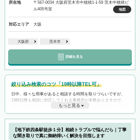
所在地
〒567-0034 大阪府茨木市中穂積1-1-59 茨木中穂積ビ
ル405号室
地図
対応エリア
大阪
大阪府
茨木市
詳細を見る
絞り込み検索のコツ「19時以降TEL可」
日中、様々な用事があると相談する時間を取りづらいですが、
19時以降も相談に対応してくれる事務所が多数ありますので、
もっと見る
遅い時間の相談が増えそうな場合はそのような事務所に絞り込
んで検索してみましょう。
19時以降TEL可の条件
を加えて再検索
【地下鉄四条駅徒歩１分】相続トラブルで悩んだら｜丁寧
な聞き取りで真に御納得いく解決を目指します