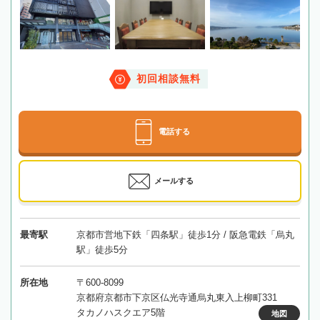
初回相談無料
電話する
メールする
最寄駅
京都市営地下鉄「四条駅」徒歩1分 / 阪急電鉄「烏丸
駅」徒歩5分
所在地
〒600-8099
京都府京都市下京区仏光寺通烏丸東入上柳町331
タカノハスクエア5階
地図