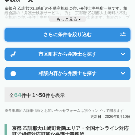
京都府 乙訓郡大山崎町の不動産相続に強い弁護士事務所一覧です。相
続会議の「弁護士検索サービス」では、京都府 乙訓郡大山崎町の不動
産相続に強い弁護士事務所を一覧で見ることが出来ます。相続のトラブ
もっと見る
ルやお悩みを抱えている方は一度近隣の弁護士に相談してみましょう。
さらに条件を絞り込む
市区町村から
弁護士を探す
相談内容から
弁護士を探す
64
1~50
全
件中
件を表示
各事務所の詳細情報とお問い合わせフォームは別ウィンドウで開きます
更新日：2026年8月10日
京都 乙訓郡大山崎町近隣エリア・全国オンライン対応
可で相続対応可能な弁護士事務所