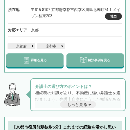
所在地
〒615-8107 京都府京都市西京区川島北裏町74-1 メイ
ゾン桂東203
地図
対応エリア
京都
京都府
京都市
詳細を見る
解決事例を見る
弁護士の選び方のポイントは？
相続税の知識があり、不動産に強い弁護士を選
びましょう。弁護士自身にこうした知識がある
もっと見る
と他士業との連携もスムーズに進み、トラブル
解決のみならず相続をトータルで任せることが
できます。また、相続は感情がからむ分野なの
でフィーリングも重要です。実際に電話や面談
【京都市役所前駅徒歩5分】これまでの経験を活かし思い