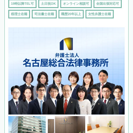
19時以降TEL可
土日祝OK
オンライン相談可
全国出張対応可
税理士在籍
司法書士在籍
職歴20年以上
女性弁護士在籍