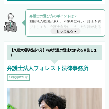
弁護士の選び方のポイントは？
相続税の知識があり、不動産に強い弁護士を選
びましょう。弁護士自身にこうした知識がある
もっと見る
と他士業との連携もスムーズに進み、トラブル
解決のみならず相続をトータルで任せることが
できます。また、相続は感情がからむ分野なの
でフィーリングも重要です。実際に電話や面談
【久屋大通駅徒歩1分】相続問題の迅速な解決を目指しま
で複数の弁護士と会話をしてウマが合う方に依
す
頼をするのがおすすめです。
弁護士法人フォレスト法律事務所
19時以降TEL可