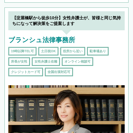
【淀屋橋駅から徒歩10分】女性弁護士が、皆様と同じ気持
ちになって解決策をご提案します
ブランシュ法律事務所
19時以降TEL可
土日祝OK
役所から近い
駐車場あり
所長が女性
女性弁護士在籍
オンライン相談可
クレジットカード可
全国出張対応可