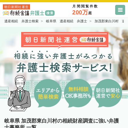
月間閲覧件数
朝日新聞社運営
200万
超
遺産相続 弁護士検索
岐阜県 遺産相続 弁護士
加茂郡東白川村 遺
岐阜県 加茂郡東白川村の相続財産調査に強い弁護
士事務所 一覧