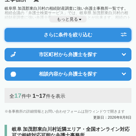
岐阜県 加茂郡東白川村の相続財産調査に強い弁護士事務所一覧です。
相続会議の「弁護士検索サービス」では、岐阜県 加茂郡東白川村の相
続財産調査に強い弁護士事務所を一覧で見ることが出来ます。相続のト
もっと見る
ラブルやお悩みを抱えている方は一度近隣の弁護士に相談してみましょ
う。
さらに条件を絞り込む
市区町村から
弁護士を探す
相談内容から
弁護士を探す
17
1~17
全
件中
件を表示
各事務所の詳細情報とお問い合わせフォームは別ウィンドウで開きます
更新日：2026年8月8日
岐阜 加茂郡東白川村近隣エリア・全国オンライン対応
可で相続対応可能な弁護士事務所