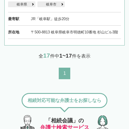
岐阜県
岐阜市
最寄駅
JR「岐阜駅」徒歩20分
所在地
〒500-8813 岐阜県岐阜市明徳町10番地 杉山ビル3階
17
1~17
全
件中
件を表示
1
相続対応可能な弁護士をお探しなら
「相続会議」の
弁護士検索サービス