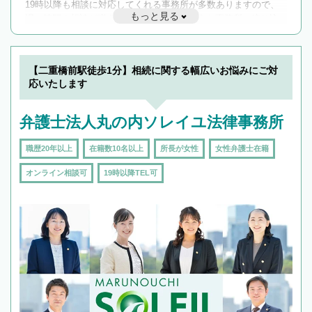
19時以降も相談に対応してくれる事務所が多数ありますので、
もっと見る
遅い時間の相談が増えそうな場合はそのような事務所に絞り込
んで検索してみましょう。
19時以降TEL可の条件
を加えて再検索
【二重橋前駅徒歩1分】相続に関する幅広いお悩みにご対
応いたします
弁護士法人丸の内ソレイユ法律事務所
職歴20年以上
在籍数10名以上
所長が女性
女性弁護士在籍
オンライン相談可
19時以降TEL可