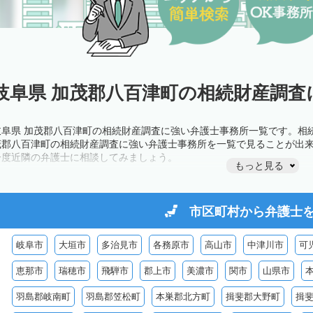
岐阜県 加茂郡八百津町の相続財産調査
岐阜県 加茂郡八百津町の相続財産調査に強い弁護士事務所一覧です。相
茂郡八百津町の相続財産調査に強い弁護士事務所を一覧で見ることが出
一度近隣の弁護士に相談してみましょう。
もっと見る
市区町村から
弁護士
岐阜市
大垣市
多治見市
各務原市
高山市
中津川市
可
恵那市
瑞穂市
飛騨市
郡上市
美濃市
関市
山県市
羽島郡岐南町
羽島郡笠松町
本巣郡北方町
揖斐郡大野町
揖