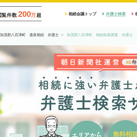
200
相続会議トップ
弁護士検索
閲覧件数
万
超
加茂郡八百津町 遺産相続 弁護士
加茂郡八百津町 相続財産調査 弁護士