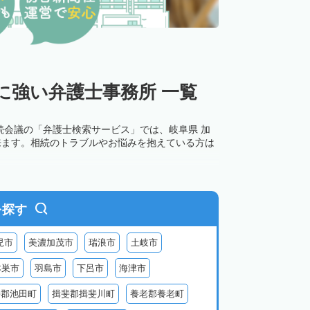
に強い弁護士事務所 一覧
続会議の「弁護士検索サービス」では、岐阜県 加
来ます。相続のトラブルやお悩みを抱えている方は
を探す
児市
美濃加茂市
瑞浪市
土岐市
本巣市
羽島市
下呂市
海津市
斐郡池田町
揖斐郡揖斐川町
養老郡養老町