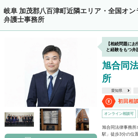
岐阜 加茂郡八百津町近隣エリア・全国オ
弁護士事務所
【相続問題にお
と経験をもつ弁
旭合同法
所
愛知県
初回相
オンライン相談可
旭合同法律事務所
駅」徒歩3分の位