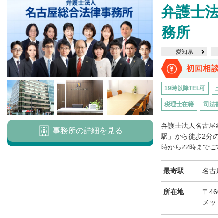
弁護士
務所
愛知県
初回相
19時以降TEL可
税理士在籍
司法
弁護士法人名古屋
事務所の詳細を見る
駅」から徒歩2分
時から22時までご
最寄駅
名古
所在地
〒46
メッ