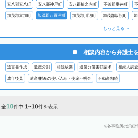
安八郡安八町
安八郡神戸町
安八郡輪之内町
不破郡垂井町
加茂郡八百津町
加茂郡富加町
加茂郡川辺町
加茂郡坂祝町
加
加茂郡東白川村
大野郡白川村
もっと見る
相談内容から
弁護士
遺言書作成
遺産分割
相続放棄
遺留分侵害額請求
相続人調
成年後見
遺産/財産の使い込み・使途不明金
不動産相続
10
1~10
全
件中
件を表示
各事務所の詳細