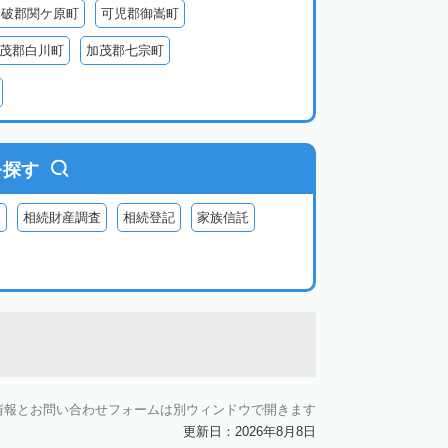
不破郡関ケ原町
可児郡御嵩町
茂郡白川町
加茂郡七宗町
を探す
査
相続財産調査
相続登記
家族信託
情報とお問い合わせフォームは別ウィンドウで開きます
更新日：2026年8月8日