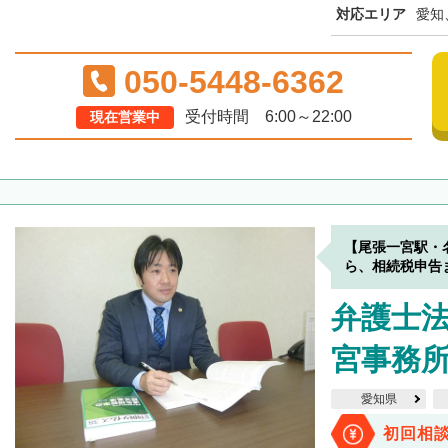
対応エリア
愛知
050-5448-6362
受付時間 6:00～22:00
現在営業中
【尾張一宮駅・
ら、相続税申告
弁護士法
宮事務
愛知県
初回相