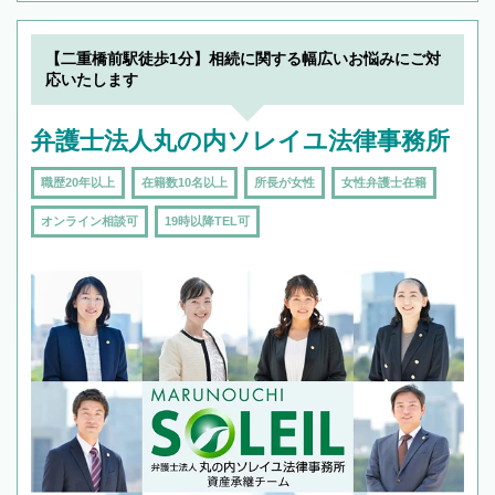
【二重橋前駅徒歩1分】相続に関する幅広いお悩みにご対
応いたします
弁護士法人丸の内ソレイユ法律事務所
職歴20年以上
在籍数10名以上
所長が女性
女性弁護士在籍
オンライン相談可
19時以降TEL可