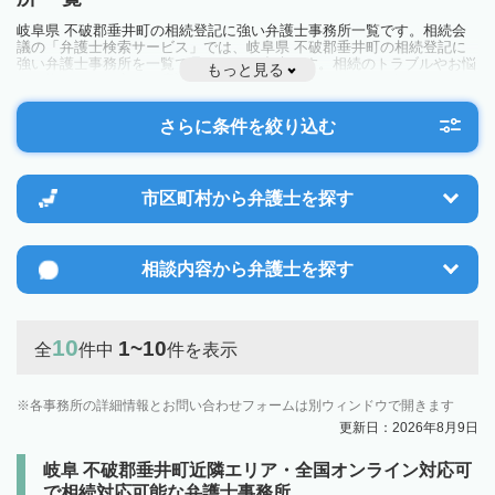
岐阜県 不破郡垂井町の相続登記に強い弁護士事務所一覧です。相続会
議の「弁護士検索サービス」では、岐阜県 不破郡垂井町の相続登記に
強い弁護士事務所を一覧で見ることが出来ます。相続のトラブルやお悩
もっと見る
みを抱えている方は一度近隣の弁護士に相談してみましょう。
さらに条件を絞り込む
市区町村から
弁護士を探す
相談内容から
弁護士を探す
10
1~10
全
件中
件を表示
各事務所の詳細情報とお問い合わせフォームは別ウィンドウで開きます
更新日：2026年8月9日
岐阜 不破郡垂井町近隣エリア・全国オンライン対応可
で相続対応可能な弁護士事務所