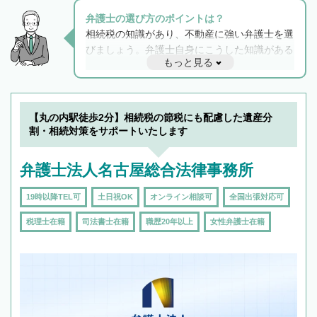
弁護士の選び方のポイントは？
相続税の知識があり、不動産に強い弁護士を選
びましょう。弁護士自身にこうした知識がある
もっと見る
と他士業との連携もスムーズに進み、トラブル
解決のみならず相続をトータルで任せることが
できます。また、相続は感情がからむ分野なの
でフィーリングも重要です。実際に電話や面談
【丸の内駅徒歩2分】相続税の節税にも配慮した遺産分
で複数の弁護士と会話をしてウマが合う方に依
割・相続対策をサポートいたします
頼をするのがおすすめです。
弁護士法人名古屋総合法律事務所
19時以降TEL可
土日祝OK
オンライン相談可
全国出張対応可
税理士在籍
司法書士在籍
職歴20年以上
女性弁護士在籍