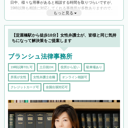
日中、様々な用事があると相談する時間を取りづらいですが、
19時以降も相談に対応してくれる事務所が多数ありますので、
もっと見る
遅い時間の相談が増えそうな場合はそのような事務所に絞り込
んで検索してみましょう。
19時以降TEL可の条件
を加えて再検索
【淀屋橋駅から徒歩10分】女性弁護士が、皆様と同じ気持
ちになって解決策をご提案します
ブランシュ法律事務所
19時以降TEL可
土日祝OK
役所から近い
駐車場あり
所長が女性
女性弁護士在籍
オンライン相談可
クレジットカード可
全国出張対応可