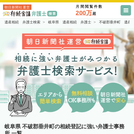
月間閲覧件数
朝日新聞社運営
200万
超
遺産相続 弁護士検索
岐阜県 遺産相続 弁護士
不破郡垂井町 遺産
岐阜県 不破郡垂井町の相続登記に強い弁護士事務
所 一覧