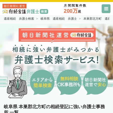
月間閲覧件数
朝日新聞社運営
200万
超
遺産相続 弁護士検索
岐阜県 遺産相続 弁護士
本巣郡北方町 遺産
岐阜県 本巣郡北方町の相続登記に強い弁護士事務
所 一覧