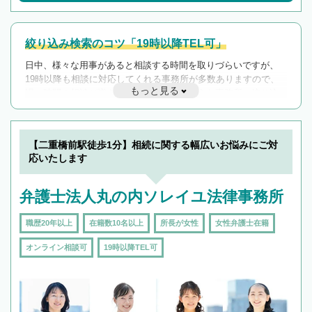
絞り込み検索のコツ「19時以降TEL可」
日中、様々な用事があると相談する時間を取りづらいですが、
19時以降も相談に対応してくれる事務所が多数ありますので、
もっと見る
遅い時間の相談が増えそうな場合はそのような事務所に絞り込
んで検索してみましょう。
19時以降TEL可の条件
を加えて再検索
【二重橋前駅徒歩1分】相続に関する幅広いお悩みにご対
応いたします
弁護士法人丸の内ソレイユ法律事務所
職歴20年以上
在籍数10名以上
所長が女性
女性弁護士在籍
オンライン相談可
19時以降TEL可