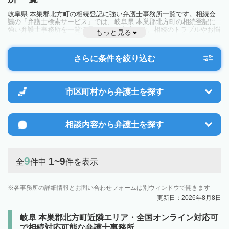
岐阜県 本巣郡北方町の相続登記に強い弁護士事務所一覧です。相続会
議の「弁護士検索サービス」では、岐阜県 本巣郡北方町の相続登記に
強い弁護士事務所を一覧で見ることが出来ます。相続のトラブルやお悩
もっと見る
みを抱えている方は一度近隣の弁護士に相談してみましょう。
さらに条件を絞り込む
市区町村から
弁護士を探す
相談内容から
弁護士を探す
9
1~9
全
件中
件を表示
各事務所の詳細情報とお問い合わせフォームは別ウィンドウで開きます
更新日：2026年8月8日
岐阜 本巣郡北方町近隣エリア・全国オンライン対応可
で相続対応可能な弁護士事務所