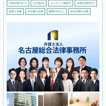
19時以降TEL可
土日祝OK
オンライン相談可
全国出張対応可
税理士在籍
司法書士在籍
職歴20年以上
女性弁護士在籍