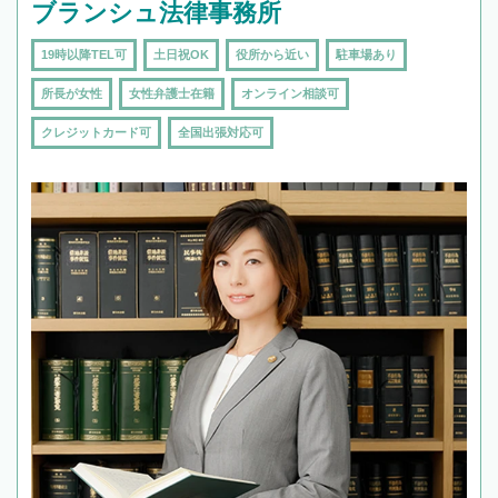
ブランシュ法律事務所
19時以降TEL可
土日祝OK
役所から近い
駐車場あり
所長が女性
女性弁護士在籍
オンライン相談可
クレジットカード可
全国出張対応可