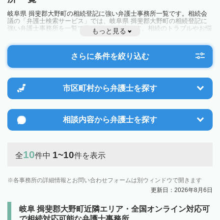
岐阜県 揖斐郡大野町の相続登記に強い弁護士事務所一覧です。相続会
議の「弁護士検索サービス」では、岐阜県 揖斐郡大野町の相続登記に
強い弁護士事務所を一覧で見ることが出来ます。相続のトラブルやお悩
もっと見る
みを抱えている方は一度近隣の弁護士に相談してみましょう。
さらに条件を絞り込む
市区町村から
弁護士を探す
相談内容から
弁護士を探す
10
1~10
全
件中
件を表示
各事務所の詳細情報とお問い合わせフォームは別ウィンドウで開きます
更新日：2026年8月6日
岐阜 揖斐郡大野町近隣エリア・全国オンライン対応可
で相続対応可能な弁護士事務所