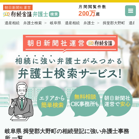
月間閲覧件数
朝日新聞社運営
200万
超
遺産相続 弁護士検索
岐阜県 遺産相続 弁護士
揖斐郡大野町 遺産
岐阜県 揖斐郡大野町の相続登記に強い弁護士事務
所 一覧