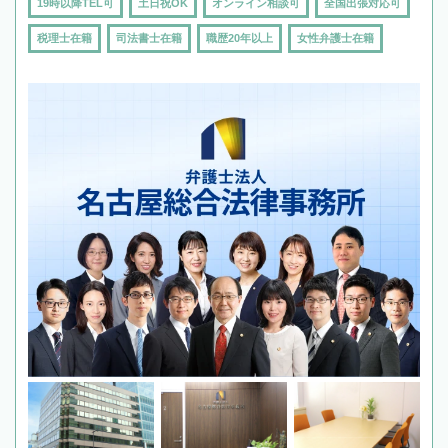
19時以降TEL可
土日祝OK
オンライン相談可
全国出張対応可
税理士在籍
司法書士在籍
職歴20年以上
女性弁護士在籍