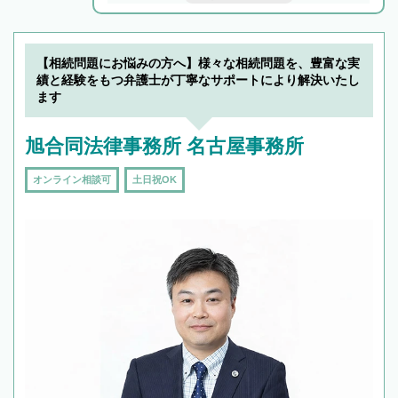
解決のみならず相続をトータルで任せることが
できます。また、相続は感情がからむ分野なの
でフィーリングも重要です。実際に電話や面談
【相続問題にお悩みの方へ】様々な相続問題を、豊富な実
で複数の弁護士と会話をしてウマが合う方に依
績と経験をもつ弁護士が丁寧なサポートにより解決いたし
頼をするのがおすすめです。
ます
旭合同法律事務所 名古屋事務所
オンライン相談可
土日祝OK