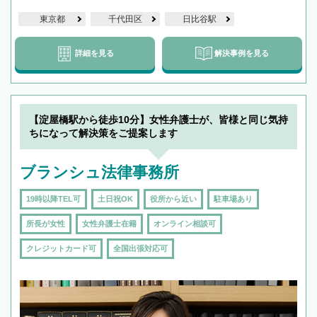
東京都
千代田区
日比谷駅
詳細を見る
解決事例を見る
【淀屋橋駅から徒歩10分】女性弁護士が、皆様と同じ気持
ちになって解決策をご提案します
ブランシュ法律事務所
19時以降TEL可
土日祝OK
役所から近い
駐車場あり
所長が女性
女性弁護士在籍
オンライン相談可
クレジットカード可
全国出張対応可