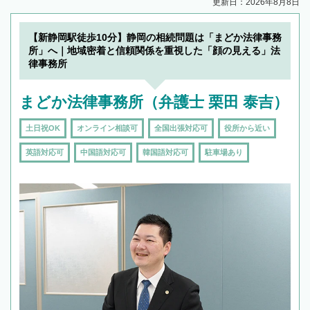
更新日：2026年8月8日
【新静岡駅徒歩10分】静岡の相続問題は「まどか法律事務
所」へ｜地域密着と信頼関係を重視した「顔の見える」法
律事務所
まどか法律事務所（弁護士 栗田 泰吉）
土日祝OK
オンライン相談可
全国出張対応可
役所から近い
英語対応可
中国語対応可
韓国語対応可
駐車場あり