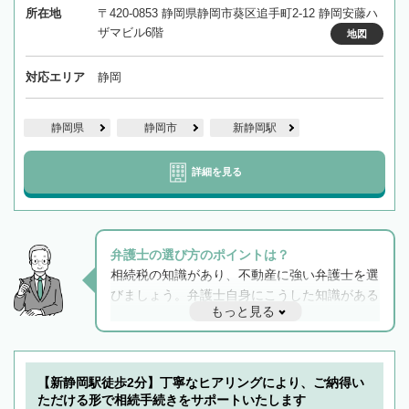
所在地
〒420-0853 静岡県静岡市葵区追手町2-12 静岡安藤ハ
ザマビル6階
地図
対応エリア
静岡
静岡県
静岡市
新静岡駅
詳細を見る
弁護士の選び方のポイントは？
相続税の知識があり、不動産に強い弁護士を選
びましょう。弁護士自身にこうした知識がある
もっと見る
と他士業との連携もスムーズに進み、トラブル
解決のみならず相続をトータルで任せることが
できます。また、相続は感情がからむ分野なの
でフィーリングも重要です。実際に電話や面談
【新静岡駅徒歩2分】丁寧なヒアリングにより、ご納得い
で複数の弁護士と会話をしてウマが合う方に依
ただける形で相続手続きをサポートいたします