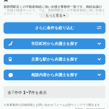
新静岡駅近くの不動産相続に強い弁護士事務所一覧です。相続会議の
「弁護士検索サービス」では、新静岡駅近くの不動産相続に強い弁護士
事務所を一覧で見ることが出来ます。相続のトラブルやお悩みを抱えて
もっと見る
いる方は一度近隣の弁護士に相談してみましょう。
さらに条件を絞り込む
市区町村から
弁護士を探す
主要な駅から
弁護士を探す
相談内容から
弁護士を探す
7
1~7
全
件中
件を表示
各事務所の詳細情報とお問い合わせフォームは別ウィンドウで開きます