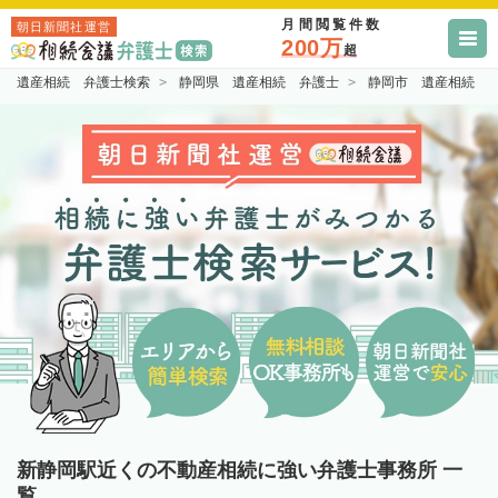
月間閲覧件数
朝日新聞社運営
200万
超
遺産相続 弁護士検索
静岡県 遺産相続 弁護士
静岡市 遺産相続 
新静岡駅近くの不動産相続に強い弁護士事務所 一
覧