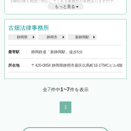
19時以降も相談に対応してくれる事務所が多数ありますので、
もっと見る
遅い時間の相談が増えそうな場合はそのような事務所に絞り込
んで検索してみましょう。
19時以降TEL可の条件
古畑法律事務所
を加えて再検索
静岡県
静岡市
新静岡駅
最寄駅
静岡鉄道「新静岡駅」徒歩5分
所在地
〒420-0858 静岡県静岡市葵区伝馬町16-1TMCビル4階
7
1~7
全
件中
件を表示
1