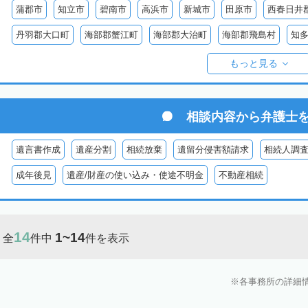
蒲郡市
知立市
碧南市
高浜市
新城市
田原市
西春日井
丹羽郡大口町
海部郡蟹江町
海部郡大治町
海部郡飛島村
知
知多郡美浜町
知多郡南知多町
額田郡幸田町
北設楽郡設楽町
もっと見る
相談内容から
弁護士
遺言書作成
遺産分割
相続放棄
遺留分侵害額請求
相続人調
成年後見
遺産/財産の使い込み・使途不明金
不動産相続
14
1~14
全
件中
件を表示
各事務所の詳細