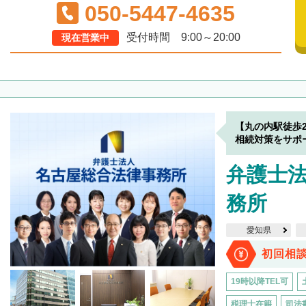
050-5447-4635
受付時間 9:00～20:00
現在営業中
【丸の内駅徒歩
相続対策をサポ
弁護士
務所
愛知県
初回相
19時以降TEL可
税理士在籍
司法