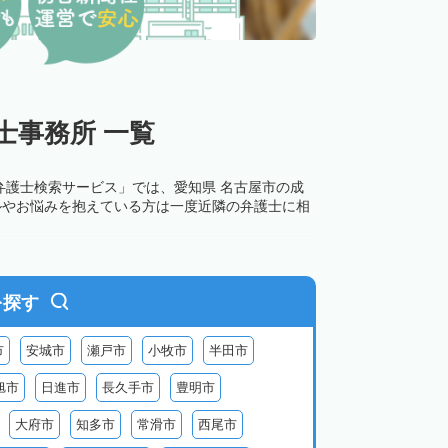
士事務所 一覧
弁護士検索サービス」では、愛知県 名古屋市の成
ルやお悩みを抱えている方は一度近隣の弁護士に相
を探す
市
安城市
瀬戸市
小牧市
半田市
旭市
日進市
長久手市
豊明市
大府市
知多市
常滑市
西尾市