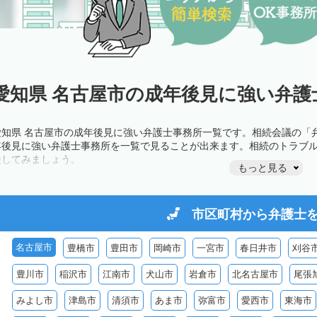
愛知県 名古屋市の成年後見に強い弁護
愛知県 名古屋市の成年後見に強い弁護士事務所一覧です。相続会議の「
年後見に強い弁護士事務所を一覧で見ることが出来ます。相続のトラブ
談してみましょう。
もっと見る
市区町村から
弁護士
名古屋市
豊橋市
豊田市
岡崎市
一宮市
春日井市
刈谷
豊川市
稲沢市
江南市
犬山市
岩倉市
北名古屋市
尾張
みよし市
津島市
清須市
あま市
弥富市
愛西市
東海市