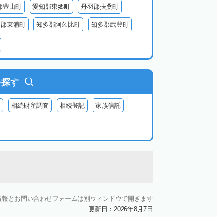
郡豊山町
愛知郡東郷町
丹羽郡扶桑町
多郡東浦町
知多郡阿久比町
知多郡武豊町
北設楽郡東栄町
北設楽郡豊根村
を探す
査
相続財産調査
相続登記
家族信託
情報とお問い合わせフォームは別ウィンドウで開きます
更新日：2026年8月7日