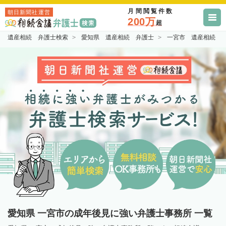
月間閲覧件数
朝日新聞社運営
200万
超
遺産相続 弁護士検索
愛知県 遺産相続 弁護士
一宮市 遺産相続 
愛知県 一宮市の成年後見に強い弁護士事務所 一覧