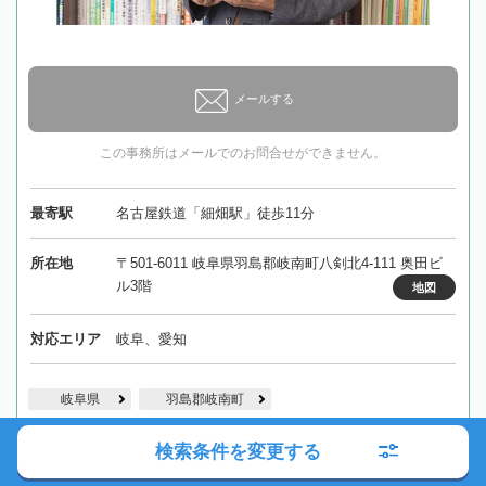
メールする
この事務所はメールでのお問合せができません。
最寄駅
名古屋鉄道「細畑駅」徒歩11分
所在地
〒501-6011 岐阜県羽島郡岐南町八剣北4-111 奥田ビ
ル3階
地図
対応エリア
岐阜、愛知
岐阜県
羽島郡岐南町
検索条件を変更する
詳細を見る