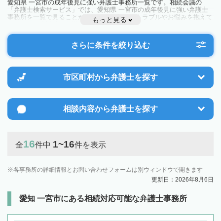
愛知県 一宮市の成年後見に強い弁護士事務所一覧です。相続会議の
「弁護士検索サービス」では、愛知県 一宮市の成年後見に強い弁護士
事務所を一覧で見ることが出来ます。相続のトラブルやお悩みを抱えて
もっと見る
いる方は一度近隣の弁護士に相談してみましょう。
さらに条件を絞り込む
市区町村から
弁護士を探す
相談内容から
弁護士を探す
16
1~16
全
件中
件を表示
各事務所の詳細情報とお問い合わせフォームは別ウィンドウで開きます
更新日：2026年8月6日
愛知 一宮市にある相続対応可能な弁護士事務所