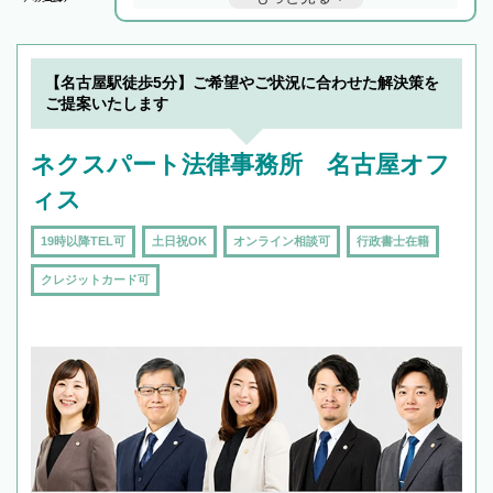
と他士業との連携もスムーズに進み、トラブル
解決のみならず相続をトータルで任せることが
できます。また、相続は感情がからむ分野なの
でフィーリングも重要です。実際に電話や面談
【名古屋駅徒歩5分】ご希望やご状況に合わせた解決策を
で複数の弁護士と会話をしてウマが合う方に依
ご提案いたします
頼をするのがおすすめです。
ネクスパート法律事務所 名古屋オフ
ィス
19時以降TEL可
土日祝OK
オンライン相談可
行政書士在籍
クレジットカード可