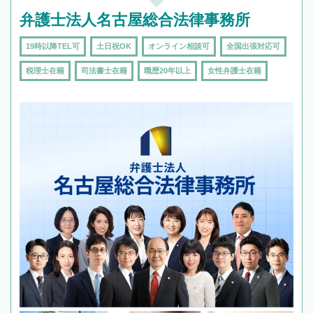
弁護士法人名古屋総合法律事務所
19時以降TEL可
土日祝OK
オンライン相談可
全国出張対応可
税理士在籍
司法書士在籍
職歴20年以上
女性弁護士在籍