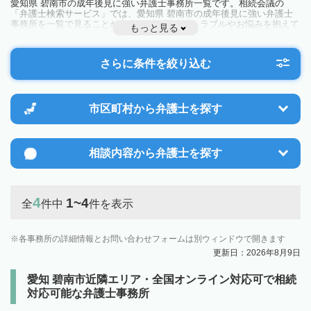
愛知県 碧南市の成年後見に強い弁護士事務所一覧です。相続会議の
「弁護士検索サービス」では、愛知県 碧南市の成年後見に強い弁護士
事務所を一覧で見ることが出来ます。相続のトラブルやお悩みを抱えて
もっと見る
いる方は一度近隣の弁護士に相談してみましょう。
さらに条件を絞り込む
市区町村から
弁護士を探す
相談内容から
弁護士を探す
4
1~4
全
件中
件を表示
各事務所の詳細情報とお問い合わせフォームは別ウィンドウで開きます
更新日：2026年8月9日
愛知 碧南市近隣エリア・全国オンライン対応可で相続
対応可能な弁護士事務所