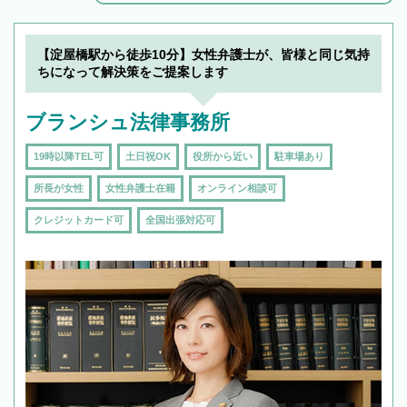
解決のみならず相続をトータルで任せることが
できます。また、相続は感情がからむ分野なの
でフィーリングも重要です。実際に電話や面談
【淀屋橋駅から徒歩10分】女性弁護士が、皆様と同じ気持
で複数の弁護士と会話をしてウマが合う方に依
ちになって解決策をご提案します
頼をするのがおすすめです。
ブランシュ法律事務所
19時以降TEL可
土日祝OK
役所から近い
駐車場あり
所長が女性
女性弁護士在籍
オンライン相談可
クレジットカード可
全国出張対応可