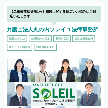
【二重橋前駅徒歩1分】相続に関する幅広いお悩みにご対
応いたします
弁護士法人丸の内ソレイユ法律事務所
職歴20年以上
在籍数10名以上
所長が女性
女性弁護士在籍
オンライン相談可
19時以降TEL可