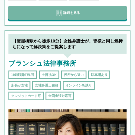
詳細を見る
【淀屋橋駅から徒歩10分】女性弁護士が、皆様と同じ気持
ちになって解決策をご提案します
ブランシュ法律事務所
19時以降TEL可
土日祝OK
役所から近い
駐車場あり
所長が女性
女性弁護士在籍
オンライン相談可
クレジットカード可
全国出張対応可