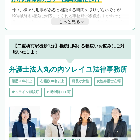
絞り込み検索のコツ「19時以降TEL可」
日中、様々な用事があると相談する時間を取りづらいですが、
19時以降も相談に対応してくれる事務所が多数ありますので、
もっと見る
遅い時間の相談が増えそうな場合はそのような事務所に絞り込
んで検索してみましょう。
19時以降TEL可の条件
を加えて再検索
【二重橋前駅徒歩1分】相続に関する幅広いお悩みにご対
応いたします
弁護士法人丸の内ソレイユ法律事務所
職歴20年以上
在籍数10名以上
所長が女性
女性弁護士在籍
オンライン相談可
19時以降TEL可