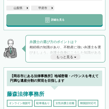
山梨県
甲府市
詳細を見る
弁護士の選び方のポイントは？
相続税の知識があり、不動産に強い弁護士を選
びましょう。弁護士自身にこうした知識がある
もっと見る
と他士業との連携もスムーズに進み、トラブル
解決のみならず相続をトータルで任せることが
できます。また、相続は感情がからむ分野なの
でフィーリングも重要です。実際に電話や面談
【岡谷市にある法律事務所】地域密着・バランスを考えて
で複数の弁護士と会話をしてウマが合う方に依
円満な遺産分割の実現を目指します
頼をするのがおすすめです。
藤森法律事務所
オンライン相談可
駐車場あり
女性弁護士在籍
韓国語対応可