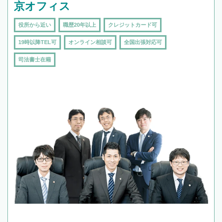
京オフィス
役所から近い
職歴20年以上
クレジットカード可
19時以降TEL可
オンライン相談可
全国出張対応可
司法書士在籍