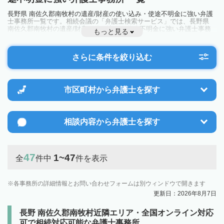
長野県 南佐久郡南牧村の遺産/財産の使い込み・使途不明金に強い弁護
士事務所一覧です。相続会議の「弁護士検索サービス」では、長野県
南佐久郡南牧村の遺産/財産の使い込み・使途不明金に強い弁護士事務
もっと見る
所を一覧で見ることが出来ます。相続のトラブルやお悩みを抱えている
方は一度近隣の弁護士に相談してみましょう。
さらに条件を絞り込む
市区町村から
弁護士を探す
相談内容から
弁護士を探す
47
1~47
全
件中
件を表示
各事務所の詳細情報とお問い合わせフォームは別ウィンドウで開きます
更新日：2026年8月7日
長野 南佐久郡南牧村近隣エリア・全国オンライン対応
可で相続対応可能な弁護士事務所