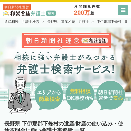
月間閲覧件数
朝日新聞社運営
200万
超
遺産相続 弁護士検索
長野県 遺産相続 弁護士
下伊那郡下條村 遺
長野県 下伊那郡下條村の遺産/財産の使い込み・使
途不明金に強い弁護士事務所 一覧