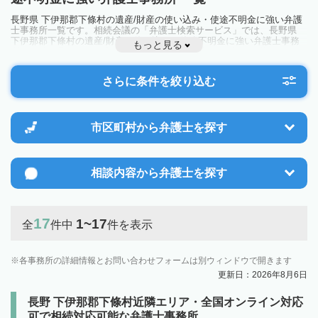
長野県 下伊那郡下條村の遺産/財産の使い込み・使途不明金に強い弁護
士事務所一覧です。相続会議の「弁護士検索サービス」では、長野県
下伊那郡下條村の遺産/財産の使い込み・使途不明金に強い弁護士事務
もっと見る
所を一覧で見ることが出来ます。相続のトラブルやお悩みを抱えている
方は一度近隣の弁護士に相談してみましょう。
さらに条件を絞り込む
市区町村から
弁護士を探す
相談内容から
弁護士を探す
17
1~17
全
件中
件を表示
各事務所の詳細情報とお問い合わせフォームは別ウィンドウで開きます
更新日：2026年8月6日
長野 下伊那郡下條村近隣エリア・全国オンライン対応
可で相続対応可能な弁護士事務所