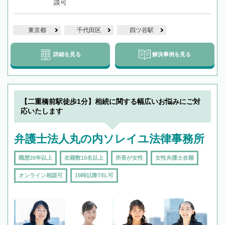
談可
東京都
千代田区
四ツ谷駅
詳細を見る
解決事例を見る
【二重橋前駅徒歩1分】相続に関する幅広いお悩みにご対
応いたします
弁護士法人丸の内ソレイユ法律事務所
職歴20年以上
在籍数10名以上
所長が女性
女性弁護士在籍
オンライン相談可
19時以降TEL可