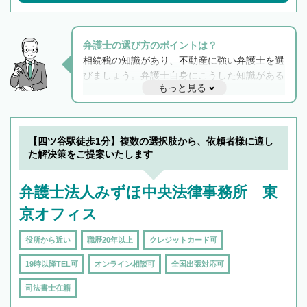
弁護士の選び方のポイントは？
相続税の知識があり、不動産に強い弁護士を選
びましょう。弁護士自身にこうした知識がある
もっと見る
と他士業との連携もスムーズに進み、トラブル
解決のみならず相続をトータルで任せることが
できます。また、相続は感情がからむ分野なの
でフィーリングも重要です。実際に電話や面談
【四ツ谷駅徒歩1分】複数の選択肢から、依頼者様に適し
で複数の弁護士と会話をしてウマが合う方に依
た解決策をご提案いたします
頼をするのがおすすめです。
弁護士法人みずほ中央法律事務所 東
京オフィス
役所から近い
職歴20年以上
クレジットカード可
19時以降TEL可
オンライン相談可
全国出張対応可
司法書士在籍