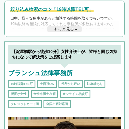
絞り込み検索のコツ「19時以降TEL可」
日中、様々な用事があると相談する時間を取りづらいですが、
19時以降も相談に対応してくれる事務所が多数ありますので、
もっと見る
遅い時間の相談が増えそうな場合はそのような事務所に絞り込
んで検索してみましょう。
19時以降TEL可の条件
を加えて再検索
【淀屋橋駅から徒歩10分】女性弁護士が、皆様と同じ気持
ちになって解決策をご提案します
ブランシュ法律事務所
19時以降TEL可
土日祝OK
役所から近い
駐車場あり
所長が女性
女性弁護士在籍
オンライン相談可
クレジットカード可
全国出張対応可