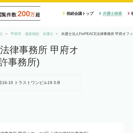
200
相続会議トップ
弁護士検索
閲覧件数
万
超
士
甲府市 遺産相続 弁護士
弁護士法人ForPEACE法律事務所 甲府オフ
CE法律事務所 甲府オ
許事務所)
16-10 トラストワンビル19 3-B