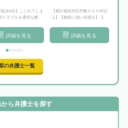
駅徒歩4分】こじれてしま
【累計相談対応件数５００件以
【三鷹
続トラブルを適切な解決
上】【相続に強い弁護士】【損
こと
へと導きます
をしないための相続】【スピー
税に
ディな対応】【じっくりお話を
詳細を見る
詳細を見る
伺います】
梨の弁護士一覧
県から
弁護士を探す