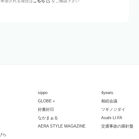
を希望される場合は
こちら
をご確認下さい
sippo
4years.
GLOBE＋
相続会議
好書好日
ツギノジダイ
なかまぁる
Asahi LI-FA
AERA STYLE MAGAZINE
交通事故の羅針盤
びら