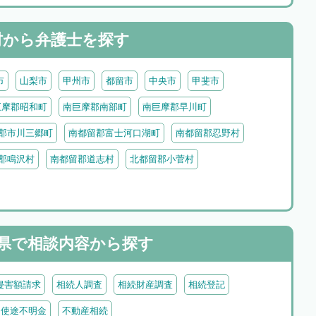
村から
弁護士を探す
市
山梨市
甲州市
都留市
中央市
甲斐市
巨摩郡昭和町
南巨摩郡南部町
南巨摩郡早川町
郡市川三郷町
南都留郡富士河口湖町
南都留郡忍野村
郡鳴沢村
南都留郡道志村
北都留郡小菅村
県で
相談内容から探す
侵害額請求
相続人調査
相続財産調査
相続登記
・使途不明金
不動産相続