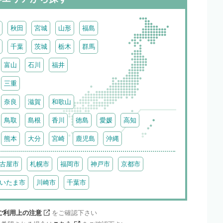
秋田
宮城
山形
福島
千葉
茨城
栃木
群馬
富山
石川
福井
三重
奈良
滋賀
和歌山
鳥取
島根
香川
徳島
愛媛
高知
熊本
大分
宮崎
鹿児島
沖縄
古屋市
札幌市
福岡市
神戸市
京都市
いたま市
川崎市
千葉市
ご利用上の注意
をご確認下さい