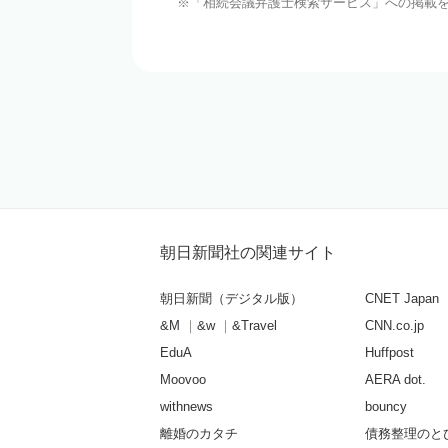
「相続会議弁護士検索サービス」への掲載
朝日新聞社の関連サイト
朝日新聞（デジタル版）
CNET Japan
&M
&w
&Travel
CNN.co.jp
EduA
Huffpost
Moovoo
AERA dot.
withnews
bouncy
離婚のカタチ
債務整理のと