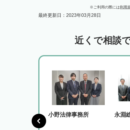
ご利用の際には
利用
最終更新日：
2023年03月28日
近くで相談
合法律事務所
小野法律事務所
永淵