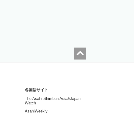
各国語サイト
The Asahi Shimbun Asia&Japan
Watch
AsahiWeekly