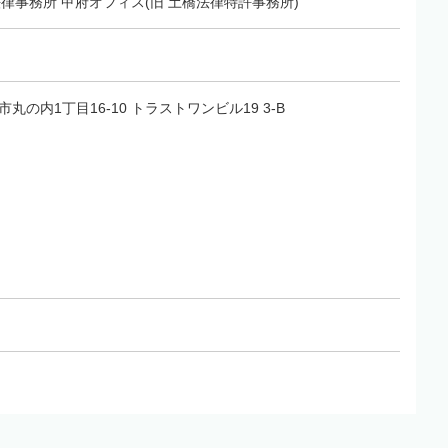
E法律事務所 甲府オフィス(旧 土橋法律特許事務所)
府市丸の内1丁目16-10 トラストワンビル19 3-B