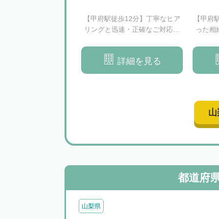
公園駅徒歩5分】早期に
【甲府駅徒歩12分】丁寧なヒア
【甲府
切な相続問題の解決を
リングと迅速・正確なご対応｜
った相
目指します
安心して相続をお任せください
詳細を見る
詳細を見る
山
都道府
山梨県