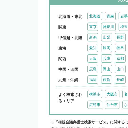
北海道
青森
岩手
北海道・東北
東京
神奈川
埼玉
関東
新潟
山梨
長野
甲信越・北陸
愛知
静岡
岐阜
東海
大阪
兵庫
京都
関西
広島
岡山
山口
中国・四国
福岡
佐賀
長崎
九州・沖縄
横浜市
大阪市
名
よく検索され
るエリア
広島市
仙台市
さ
「相続会議弁護士検索サービス」に関する 