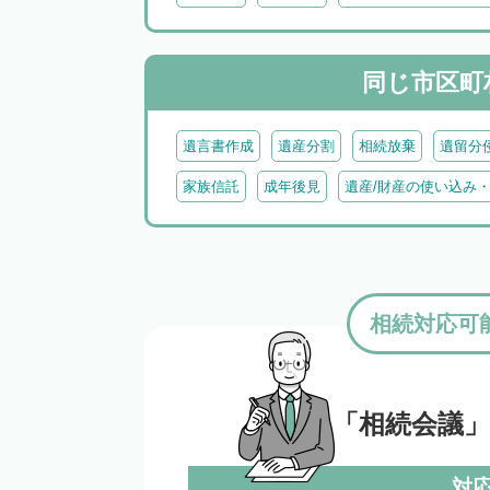
同じ市区町
遺言書作成
遺産分割
相続放棄
遺留分
家族信託
成年後見
遺産/財産の使い込み
相続対応可
「相続会議
対