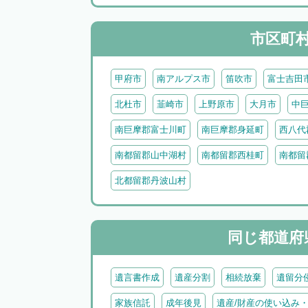
市区町
甲府市
南アルプス市
笛吹市
富士吉田
北杜市
韮崎市
上野原市
大月市
中
南巨摩郡富士川町
南巨摩郡身延町
西八代
南都留郡山中湖村
南都留郡西桂町
南都留
北都留郡丹波山村
同じ都道府
遺言書作成
遺産分割
相続放棄
遺留分
家族信託
成年後見
遺産/財産の使い込み