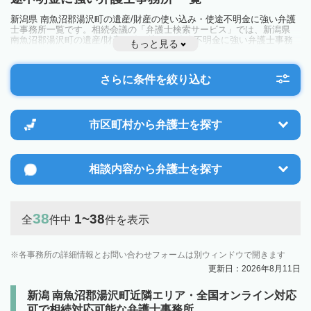
新潟県 南魚沼郡湯沢町の遺産/財産の使い込み・使途不明金に強い弁護
士事務所一覧です。相続会議の「弁護士検索サービス」では、新潟県
南魚沼郡湯沢町の遺産/財産の使い込み・使途不明金に強い弁護士事務
もっと見る
所を一覧で見ることが出来ます。相続のトラブルやお悩みを抱えている
方は一度近隣の弁護士に相談してみましょう。
さらに条件を絞り込む
市区町村から
弁護士を探す
相談内容から
弁護士を探す
38
1~38
全
件中
件を表示
各事務所の詳細情報とお問い合わせフォームは別ウィンドウで開きます
更新日：2026年8月11日
新潟 南魚沼郡湯沢町近隣エリア・全国オンライン対応
可で相続対応可能な弁護士事務所