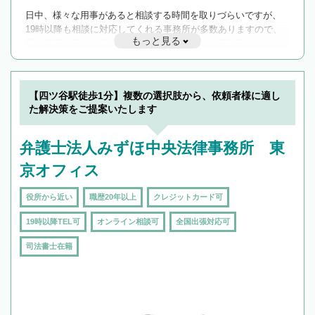
日中、様々な用事があると相談する時間を取りづらいですが、
19時以降も相談に対応してくれる事務所が多数ありますので、
もっと見る
遅い時間の相談が増えそうな場合はそのような事務所に絞り込
んで検索してみましょう。
19時以降TEL可の条件
を加えて再検索
【四ツ谷駅徒歩1分】複数の選択肢から、依頼者様に適し
た解決策をご提案いたします
弁護士法人みずほ中央法律事務所 東
京オフィス
役所から近い
職歴20年以上
クレジットカード可
19時以降TEL可
オンライン相談可
全国出張対応可
司法書士在籍