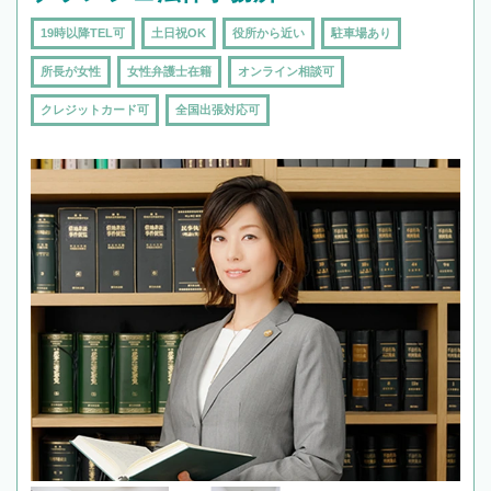
19時以降TEL可
土日祝OK
役所から近い
駐車場あり
所長が女性
女性弁護士在籍
オンライン相談可
クレジットカード可
全国出張対応可