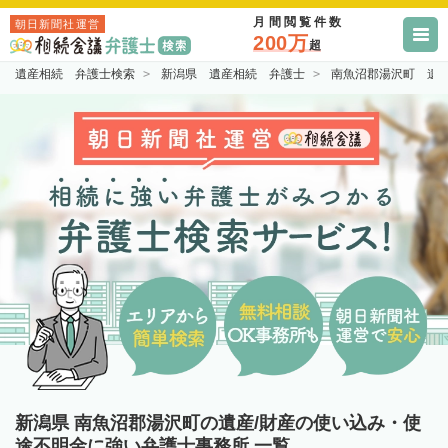
月間閲覧件数
朝日新聞社運営
200万
超
遺産相続 弁護士検索
新潟県 遺産相続 弁護士
南魚沼郡湯沢町 遺
新潟県 南魚沼郡湯沢町の遺産/財産の使い込み・使
途不明金に強い弁護士事務所 一覧