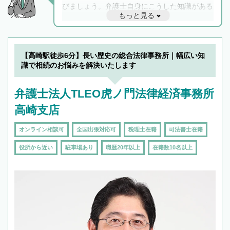
びましょう。弁護士自身にこうした知識がある
もっと見る
と他士業との連携もスムーズに進み、トラブル
解決のみならず相続をトータルで任せることが
できます。また、相続は感情がからむ分野なの
でフィーリングも重要です。実際に電話や面談
【高崎駅徒歩6分】長い歴史の総合法律事務所｜幅広い知
で複数の弁護士と会話をしてウマが合う方に依
識で相続のお悩みを解決いたします
頼をするのがおすすめです。
弁護士法人TLEO虎ノ門法律経済事務所
高崎支店
オンライン相談可
全国出張対応可
税理士在籍
司法書士在籍
役所から近い
駐車場あり
職歴20年以上
在籍数10名以上