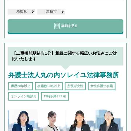
群馬県
高崎市
詳細を見る
【二重橋前駅徒歩1分】相続に関する幅広いお悩みにご対
応いたします
弁護士法人丸の内ソレイユ法律事務所
職歴20年以上
在籍数10名以上
所長が女性
女性弁護士在籍
オンライン相談可
19時以降TEL可