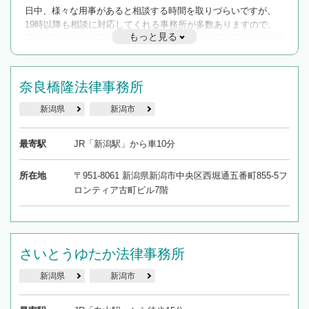
日中、様々な用事があると相談する時間を取りづらいですが、
19時以降も相談に対応してくれる事務所が多数ありますので、
もっと見る
遅い時間の相談が増えそうな場合はそのような事務所に絞り込
んで検索してみましょう。
19時以降TEL可の条件
奈良橋隆法律事務所
を加えて再検索
新潟県
新潟市
最寄駅
JR「新潟駅」から車10分
所在地
〒951-8061 新潟県新潟市中央区西堀通五番町855-5フ
ロンティア古町ビル7階
さいとうゆたか法律事務所
新潟県
新潟市