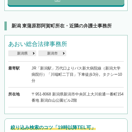
新潟 東蒲原郡阿賀町所在・近隣の弁護士事務所
あおい総合法律事務所
新潟県
新潟市
最寄駅
JR「新潟駅」万代口よりバス新大病院線（新潟大学
病院行）「川端町二丁目」下車徒歩3分。タクシー10
分
所在地
〒951-8068 新潟県新潟市中央区上大川前通一番町154
番地 新潟白山公園ビル2階
絞り込み検索のコツ「19時以降TEL可」