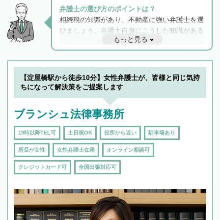
弁護士の選び方のポイントは？
相続税の知識があり、不動産に強い弁護士を選
びましょう。弁護士自身にこうした知識がある
もっと見る
と他士業との連携もスムーズに進み、トラブル
解決のみならず相続をトータルで任せることが
できます。また、相続は感情がからむ分野なの
でフィーリングも重要です。実際に電話や面談
【淀屋橋駅から徒歩10分】女性弁護士が、皆様と同じ気持
で複数の弁護士と会話をしてウマが合う方に依
ちになって解決策をご提案します
頼をするのがおすすめです。
ブランシュ法律事務所
19時以降TEL可
土日祝OK
役所から近い
駐車場あり
所長が女性
女性弁護士在籍
オンライン相談可
クレジットカード可
全国出張対応可