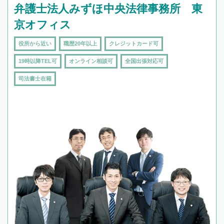
弁護士法人みずほ中央法律事務所 東
京オフィス
役所から近い
職歴20年以上
クレジットカード可
19時以降TEL可
オンライン相談可
全国出張対応可
司法書士在籍