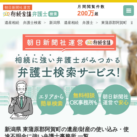
月間閲覧件数
朝日新聞社運営
200万
超
遺産相続 弁護士検索
新潟県 遺産相続 弁護士
東蒲原郡阿賀町 遺
新潟県 東蒲原郡阿賀町の遺産/財産の使い込み・使
途不明金に強い弁護士事務所 一覧