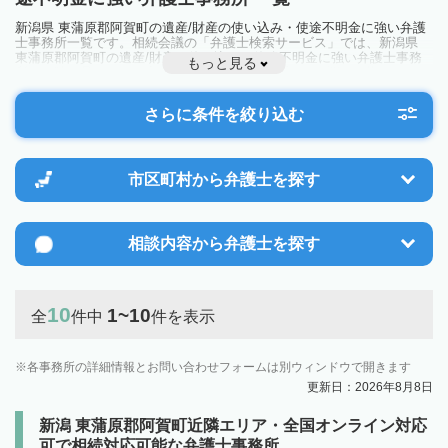
新潟県 東蒲原郡阿賀町の遺産/財産の使い込み・使途不明金に強い弁護
士事務所一覧です。相続会議の「弁護士検索サービス」では、新潟県
東蒲原郡阿賀町の遺産/財産の使い込み・使途不明金に強い弁護士事務
もっと見る
所を一覧で見ることが出来ます。相続のトラブルやお悩みを抱えている
方は一度近隣の弁護士に相談してみましょう。
さらに条件を絞り込む
市区町村から
弁護士を探す
相談内容から
弁護士を探す
10
1~10
全
件中
件を表示
各事務所の詳細情報とお問い合わせフォームは別ウィンドウで開きます
更新日：2026年8月8日
新潟 東蒲原郡阿賀町近隣エリア・全国オンライン対応
可で相続対応可能な弁護士事務所