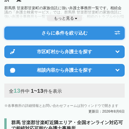
群馬県 甘楽郡甘楽町の家族信託に強い弁護士事務所一覧です。相続会
議の「弁護士検索サービス」では、群馬県 甘楽郡甘楽町の家族信託に
強い弁護士事務所を一覧で見ることが出来ます。相続のトラブルやお悩
もっと見る
みを抱えている方は一度近隣の弁護士に相談してみましょう。
さらに条件を絞り込む
市区町村から
弁護士を探す
相談内容から
弁護士を探す
13
1~13
全
件中
件を表示
各事務所の詳細情報とお問い合わせフォームは別ウィンドウで開きます
更新日：2026年8月6日
群馬 甘楽郡甘楽町近隣エリア・全国オンライン対応可
で相続対応可能な弁護士事務所