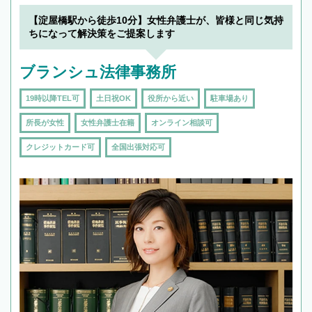
【淀屋橋駅から徒歩10分】女性弁護士が、皆様と同じ気持
ちになって解決策をご提案します
ブランシュ法律事務所
19時以降TEL可
土日祝OK
役所から近い
駐車場あり
所長が女性
女性弁護士在籍
オンライン相談可
クレジットカード可
全国出張対応可