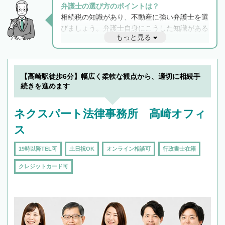
弁護士の選び方のポイントは？
相続税の知識があり、不動産に強い弁護士を選
びましょう。弁護士自身にこうした知識がある
もっと見る
と他士業との連携もスムーズに進み、トラブル
解決のみならず相続をトータルで任せることが
できます。また、相続は感情がからむ分野なの
でフィーリングも重要です。実際に電話や面談
【高崎駅徒歩6分】幅広く柔軟な観点から、適切に相続手
で複数の弁護士と会話をしてウマが合う方に依
続きを進めます
頼をするのがおすすめです。
ネクスパート法律事務所 高崎オフィ
ス
19時以降TEL可
土日祝OK
オンライン相談可
行政書士在籍
クレジットカード可