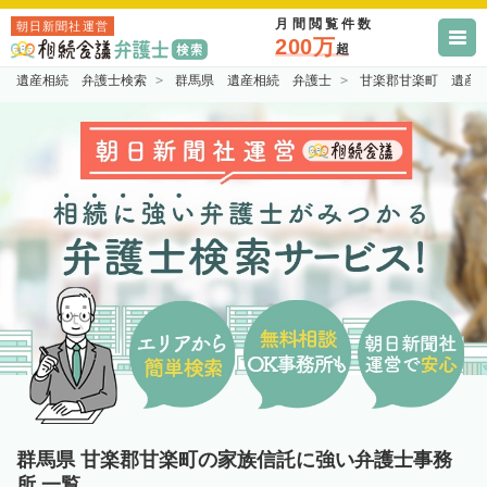
月間閲覧件数
朝日新聞社運営
200万
超
遺産相続 弁護士検索
群馬県 遺産相続 弁護士
甘楽郡甘楽町 遺産
群馬県 甘楽郡甘楽町の家族信託に強い弁護士事務
所 一覧