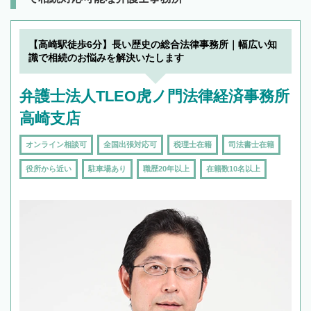
【高崎駅徒歩6分】長い歴史の総合法律事務所｜幅広い知
識で相続のお悩みを解決いたします
弁護士法人TLEO虎ノ門法律経済事務所
高崎支店
オンライン相談可
全国出張対応可
税理士在籍
司法書士在籍
役所から近い
駐車場あり
職歴20年以上
在籍数10名以上