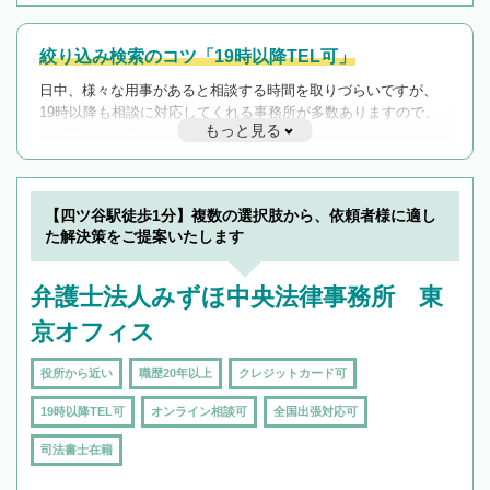
絞り込み検索のコツ「19時以降TEL可」
日中、様々な用事があると相談する時間を取りづらいですが、
19時以降も相談に対応してくれる事務所が多数ありますので、
もっと見る
遅い時間の相談が増えそうな場合はそのような事務所に絞り込
んで検索してみましょう。
19時以降TEL可の条件
を加えて再検索
【四ツ谷駅徒歩1分】複数の選択肢から、依頼者様に適し
た解決策をご提案いたします
弁護士法人みずほ中央法律事務所 東
京オフィス
役所から近い
職歴20年以上
クレジットカード可
19時以降TEL可
オンライン相談可
全国出張対応可
司法書士在籍