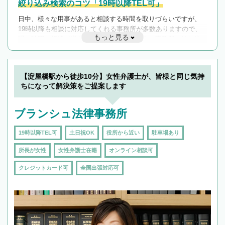
絞り込み検索のコツ「19時以降TEL可」
日中、様々な用事があると相談する時間を取りづらいですが、
19時以降も相談に対応してくれる事務所が多数ありますので、
もっと見る
遅い時間の相談が増えそうな場合はそのような事務所に絞り込
んで検索してみましょう。
19時以降TEL可の条件
を加えて再検索
【淀屋橋駅から徒歩10分】女性弁護士が、皆様と同じ気持
ちになって解決策をご提案します
ブランシュ法律事務所
19時以降TEL可
土日祝OK
役所から近い
駐車場あり
所長が女性
女性弁護士在籍
オンライン相談可
クレジットカード可
全国出張対応可