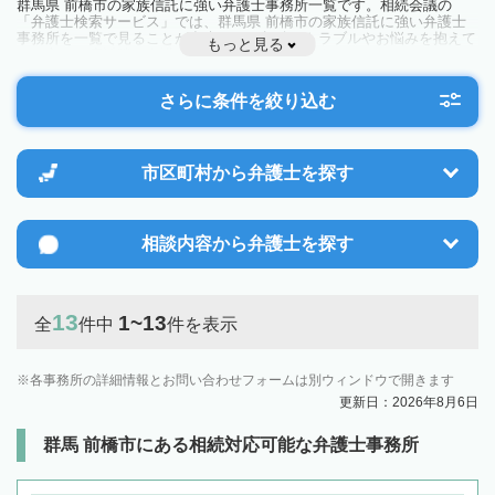
群馬県 前橋市の家族信託に強い弁護士事務所一覧です。相続会議の
「弁護士検索サービス」では、群馬県 前橋市の家族信託に強い弁護士
事務所を一覧で見ることが出来ます。相続のトラブルやお悩みを抱えて
もっと見る
いる方は一度近隣の弁護士に相談してみましょう。
さらに条件を絞り込む
市区町村から
弁護士を探す
相談内容から
弁護士を探す
13
1~13
全
件中
件を表示
各事務所の詳細情報とお問い合わせフォームは別ウィンドウで開きます
更新日：2026年8月6日
群馬 前橋市にある相続対応可能な弁護士事務所