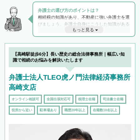
弁護士の選び方のポイントは？
相続税の知識があり、不動産に強い弁護士を選
びましょう。弁護士自身にこうした知識がある
もっと見る
と他士業との連携もスムーズに進み、トラブル
解決のみならず相続をトータルで任せることが
できます。また、相続は感情がからむ分野なの
でフィーリングも重要です。実際に電話や面談
【高崎駅徒歩6分】長い歴史の総合法律事務所｜幅広い知
で複数の弁護士と会話をしてウマが合う方に依
識で相続のお悩みを解決いたします
頼をするのがおすすめです。
弁護士法人TLEO虎ノ門法律経済事務所
高崎支店
オンライン相談可
全国出張対応可
税理士在籍
司法書士在籍
役所から近い
駐車場あり
職歴20年以上
在籍数10名以上