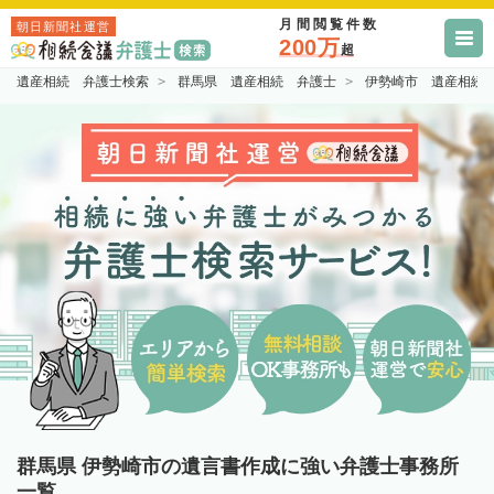
月間閲覧件数
朝日新聞社運営
200万
超
遺産相続 弁護士検索
群馬県 遺産相続 弁護士
伊勢崎市 遺産相続
群馬県 伊勢崎市の遺言書作成に強い弁護士事務所
一覧