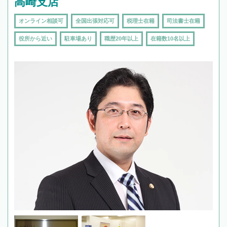
高崎支店
オンライン相談可
全国出張対応可
税理士在籍
司法書士在籍
役所から近い
駐車場あり
職歴20年以上
在籍数10名以上