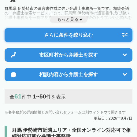
群馬県 伊勢崎市の遺言書作成に強い弁護士事務所一覧です。相続会議
の「弁護士検索サービス」では、群馬県 伊勢崎市の遺言書作成に強い
弁護士事務所を一覧で見ることが出来ます。相続のトラブルやお悩みを
もっと見る
抱えている方は一度近隣の弁護士に相談してみましょう。
さらに条件を絞り込む
市区町村から
弁護士を探す
相談内容から
弁護士を探す
61
1~50
全
件中
件を表示
各事務所の詳細情報とお問い合わせフォームは別ウィンドウで開きます
更新日：2026年8月7日
群馬 伊勢崎市近隣エリア・全国オンライン対応可で相
続対応可能な弁護士事務所