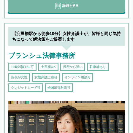
詳細を見る
【淀屋橋駅から徒歩10分】女性弁護士が、皆様と同じ気持
ちになって解決策をご提案します
ブランシュ法律事務所
19時以降TEL可
土日祝OK
役所から近い
駐車場あり
所長が女性
女性弁護士在籍
オンライン相談可
クレジットカード可
全国出張対応可