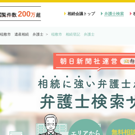
200
相続会議トップ
弁護士検索
閲覧件数
万
超
稲敷市 遺産相続 弁護士
稲敷市 相続登記 弁護士