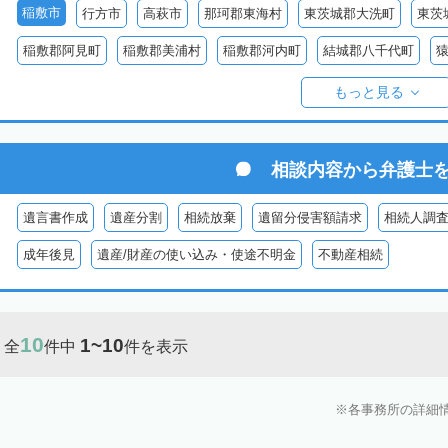
稲敷市
行方市
高萩市
那珂郡東海村
東茨城郡大洗町
東茨
稲敷郡阿見町
稲敷郡美浦村
稲敷郡河内町
結城郡八千代町
久慈郡大子町
もっと見る
相談内容から
弁護士
遺言書作成
遺産分割
相続放棄
遺留分侵害額請求
相続人調
成年後見
遺産/財産の使い込み・使途不明金
不動産相続
10
1~10
全
件中
件を表示
各事務所の詳細