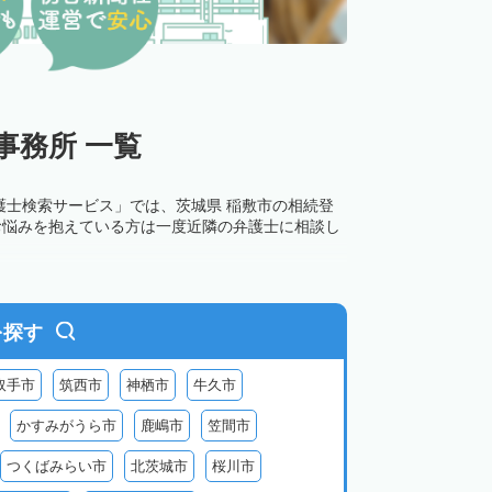
事務所 一覧
護士検索サービス」では、茨城県 稲敷市の相続登
お悩みを抱えている方は一度近隣の弁護士に相談し
を探す
取手市
筑西市
神栖市
牛久市
かすみがうら市
鹿嶋市
笠間市
つくばみらい市
北茨城市
桜川市