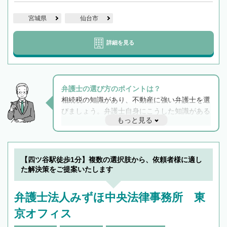
宮城県
仙台市
詳細を見る
弁護士の選び方のポイントは？
相続税の知識があり、不動産に強い弁護士を選
びましょう。弁護士自身にこうした知識がある
もっと見る
と他士業との連携もスムーズに進み、トラブル
解決のみならず相続をトータルで任せることが
できます。また、相続は感情がからむ分野なの
でフィーリングも重要です。実際に電話や面談
【四ツ谷駅徒歩1分】複数の選択肢から、依頼者様に適し
で複数の弁護士と会話をしてウマが合う方に依
た解決策をご提案いたします
頼をするのがおすすめです。
弁護士法人みずほ中央法律事務所 東
京オフィス