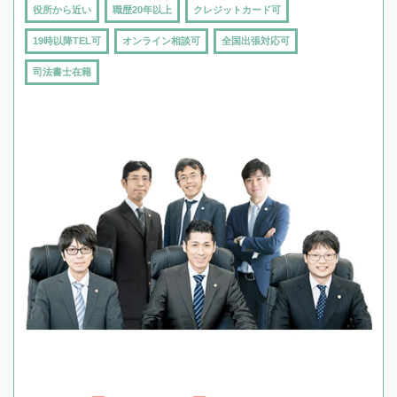
役所から近い
職歴20年以上
クレジットカード可
19時以降TEL可
オンライン相談可
全国出張対応可
司法書士在籍