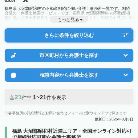
福島県 大沼郡昭和村の不動産相続に強い弁護士事務所一覧です。相続
会議の「弁護士検索サービス」では、福島県 大沼郡昭和村の不動産相
続に強い弁護士事務所を一覧で見ることが出来ます。相続のトラブルや
もっと見る
お悩みを抱えている方は一度近隣の弁護士に相談してみましょう。
さらに条件を絞り込む
市区町村から
弁護士を探す
相談内容から
弁護士を探す
21
1~21
全
件中
件を表示
各事務所の詳細情報とお問い合わせフォームは別ウィンドウで開きます
更新日：2026年8月6日
福島 大沼郡昭和村近隣エリア・全国オンライン対応可
で相続対応可能な弁護士事務所