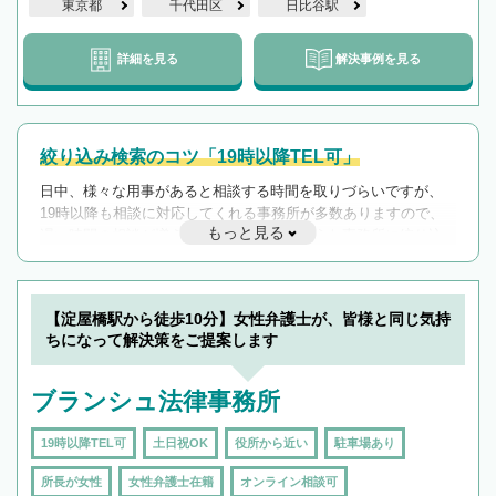
東京都
千代田区
日比谷駅
詳細を見る
解決事例を見る
絞り込み検索のコツ「19時以降TEL可」
日中、様々な用事があると相談する時間を取りづらいですが、
19時以降も相談に対応してくれる事務所が多数ありますので、
もっと見る
遅い時間の相談が増えそうな場合はそのような事務所に絞り込
んで検索してみましょう。
19時以降TEL可の条件
を加えて再検索
【淀屋橋駅から徒歩10分】女性弁護士が、皆様と同じ気持
ちになって解決策をご提案します
ブランシュ法律事務所
19時以降TEL可
土日祝OK
役所から近い
駐車場あり
所長が女性
女性弁護士在籍
オンライン相談可