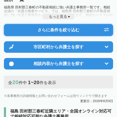
福島県 田村郡三春町の不動産相続に強い弁護士事務所一覧です。相続
会議の「弁護士検索サービス」では、福島県 田村郡三春町の不動産相
続に強い弁護士事務所を一覧で見ることが出来ます。相続のトラブルや
もっと見る
お悩みを抱えている方は一度近隣の弁護士に相談してみましょう。
さらに条件を絞り込む
市区町村から
弁護士を探す
相談内容から
弁護士を探す
20
1~20
全
件中
件を表示
各事務所の詳細情報とお問い合わせフォームは別ウィンドウで開きます
更新日：2026年8月9日
福島 田村郡三春町近隣エリア・全国オンライン対応可
で相続対応可能な弁護士事務所