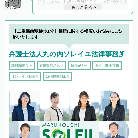
びましょう。弁護士自身にこうした知識がある
もっと見る
と他士業との連携もスムーズに進み、トラブル
解決のみならず相続をトータルで任せることが
できます。また、相続は感情がからむ分野なの
でフィーリングも重要です。実際に電話や面談
【二重橋前駅徒歩1分】相続に関する幅広いお悩みにご対
で複数の弁護士と会話をしてウマが合う方に依
応いたします
頼をするのがおすすめです。
弁護士法人丸の内ソレイユ法律事務所
職歴20年以上
在籍数10名以上
所長が女性
女性弁護士在籍
オンライン相談可
19時以降TEL可