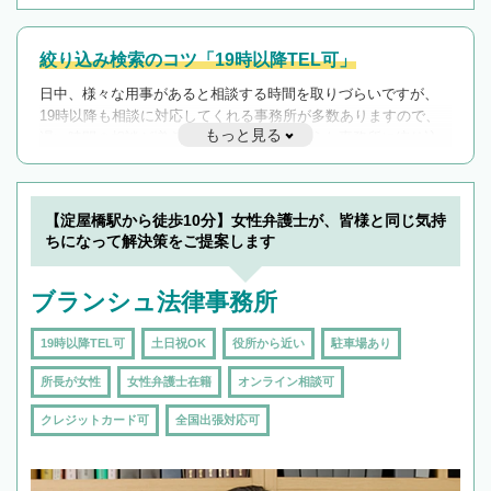
絞り込み検索のコツ「19時以降TEL可」
日中、様々な用事があると相談する時間を取りづらいですが、
19時以降も相談に対応してくれる事務所が多数ありますので、
もっと見る
遅い時間の相談が増えそうな場合はそのような事務所に絞り込
んで検索してみましょう。
19時以降TEL可の条件
を加えて再検索
【淀屋橋駅から徒歩10分】女性弁護士が、皆様と同じ気持
ちになって解決策をご提案します
ブランシュ法律事務所
19時以降TEL可
土日祝OK
役所から近い
駐車場あり
所長が女性
女性弁護士在籍
オンライン相談可
クレジットカード可
全国出張対応可