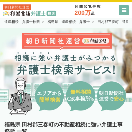
月間閲覧件数
朝日新聞社運営
200万
超
遺産相続 弁護士検索
福島県 遺産相続 弁護士
田村郡三春町 遺産
福島県 田村郡三春町の不動産相続に強い弁護士事
務所 一覧