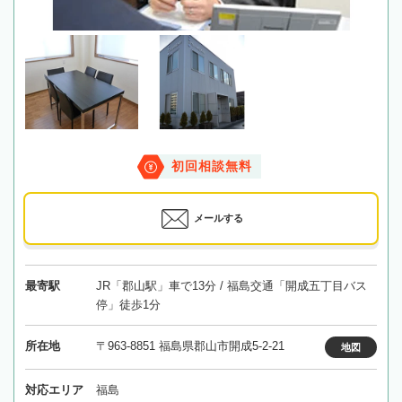
初回相談無料
メールする
最寄駅
JR「郡山駅」車で13分 / 福島交通「開成五丁目バス
停」徒歩1分
所在地
〒963-8851 福島県郡山市開成5-2-21
地図
対応エリア
福島